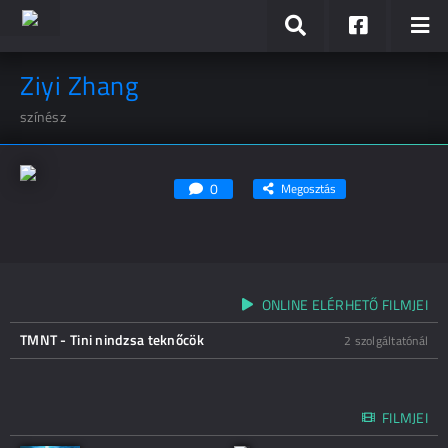
Ziyi Zhang
színész
0
Megosztás
ONLINE ELÉRHETŐ FILMJEI
TMNT - Tini nindzsa teknőcök
2 szolgáltatónál
FILMJEI