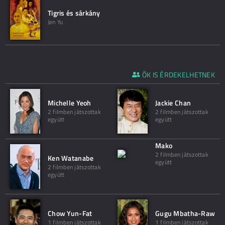
Tigris és sárkány
Jen Yu
ŐK IS ÉRDEKELHETNEK
Michelle Yeoh
Jackie Chan
2 filmben játszottak
2 filmben játszottak
együtt
együtt
Mako
2 filmben játszottak
Ken Watanabe
együtt
2 filmben játszottak
együtt
Chow Yun-Fat
Gugu Mbatha-Raw
1 filmben játszottak
1 filmben játszottak