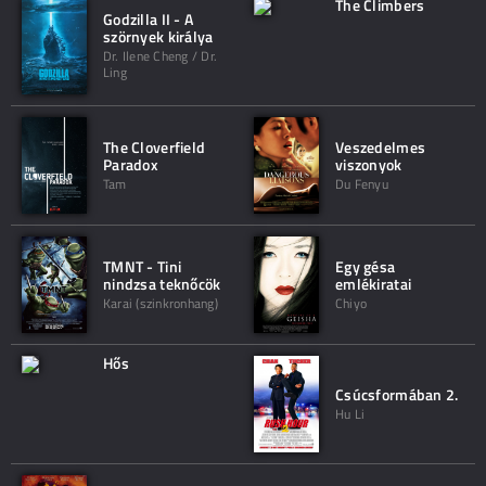
The Climbers
Godzilla II - A
szörnyek királya
Dr. Ilene Cheng / Dr.
Ling
The Cloverfield
Veszedelmes
Paradox
viszonyok
Tam
Du Fenyu
TMNT - Tini
Egy gésa
nindzsa teknőcök
emlékiratai
Karai (szinkronhang)
Chiyo
Hős
Csúcsformában 2.
Hu Li