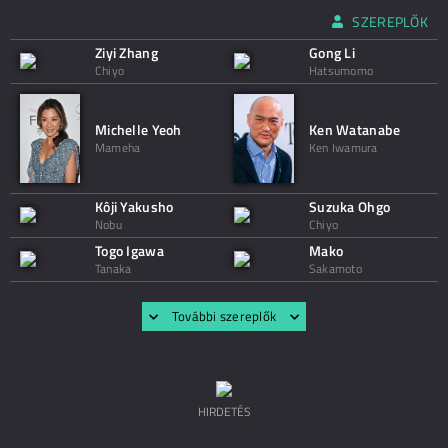
SZEREPLŐK
Ziyi Zhang
Gong Li
Chiyo
Hatsumomo
Michelle Yeoh
Ken Watanabe
Mameha
Ken Iwamura
Kôji Yakusho
Suzuka Ohgo
Nobu
Chiyo
Togo Igawa
Mako
Tanaka
Sakamoto
További szereplők
HIRDETÉS