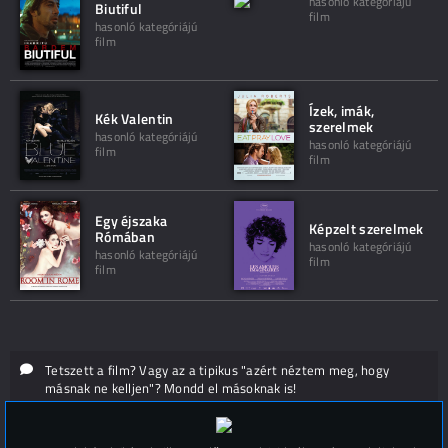
hasonló kategóriájú
Biutiful
film
hasonló kategóriájú
film
Ízek, imák,
Kék Valentin
szerelmek
hasonló kategóriájú
hasonló kategóriájú
film
film
Egy éjszaka
Képzelt szerelmek
Rómában
hasonló kategóriájú
hasonló kategóriájú
film
film
Tetszett a film? Vagy az a tipikus "azért néztem meg, hogy
másnak ne kelljen"? Mondd el másoknak is!
Hozzászólások (
0
)