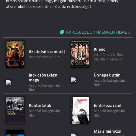
biztos sokan örülnek, hogy megint műsorra tűzte a tévé, amely
alkalomból összeszedtünk róla tíz érdekességet.
KAPCSOLÓDÓ / HASONLÓ FILMEK
Kilenc
Az utolsó szamuráj
ezt a filmet is Rob
hasonló témájú film
Marshall rendezte
Jack csónakázni
Ünnepek után
megy
hasonló kategóriájú
film
hasonló kategóriájú
film
Köntörfalak
Emlékezz rám!
hasonló kategóriájú
hasonló kategóriájú
film
film
Máris hiányzol!