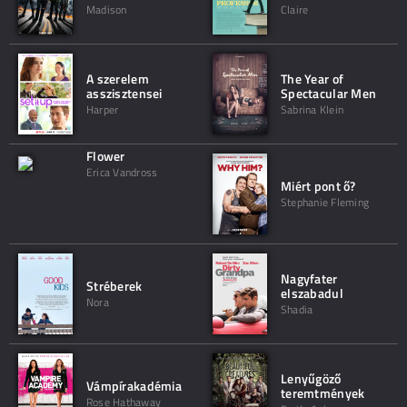
Madison
Claire
A szerelem
The Year of
asszisztensei
Spectacular Men
Harper
Sabrina Klein
Flower
Erica Vandross
Miért pont ő?
Stephanie Fleming
Nagyfater
Stréberek
elszabadul
Nora
Shadia
Lenyűgöző
Vámpírakadémia
teremtmények
Rose Hathaway