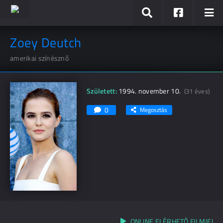
Zoey Deutch
amerikai színésznő
Született:
1994. november 10.
(31 éves)
0
Megosztás
ONLINE ELÉRHETŐ FILMJEI