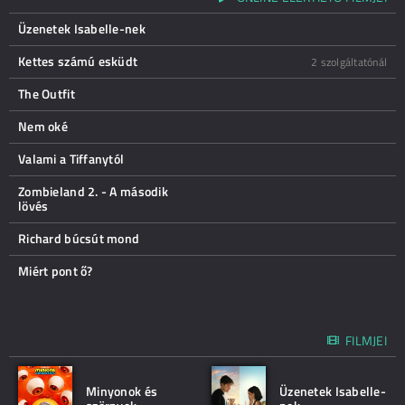
Üzenetek Isabelle-nek
Kettes számú esküdt
2 szolgáltatónál
The Outfit
Nem oké
Valami a Tiffanytól
Zombieland 2. - A második
lövés
Richard búcsút mond
Miért pont ő?
FILMJEI
Minyonok és
Üzenetek Isabelle-