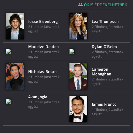
ŐK IS ÉRDEKELHETNEK
Jesse Eisenberg
Lea Thompson
2 filmben játszottak
2 filmben játszottak
együtt
együtt
Madelyn Deutch
Dylan O'Brien
2 filmben játszottak
2 filmben játszottak
együtt
együtt
Cameron
Nicholas Braun
Monaghan
2 filmben játszottak
2 filmben játszottak
együtt
együtt
Avan Jogia
2 filmben játszottak
James Franco
együtt
1 filmben játszottak
együtt