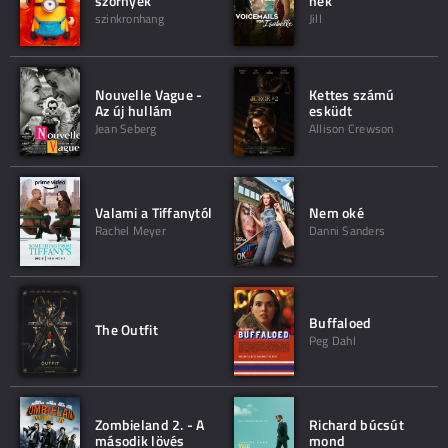
szörnyek
nek
szinkronhang
Jill
Nouvelle Vague -
Kettes számú
Az új hullám
esküdt
Jean Seberg
Allison Crewson
Valami a Tiffanytól
Nem oké
Rachel Meyer
Danni Sanders
Buffaloed
The Outfit
Peg Dahl
Zombieland 2. - A
Richard búcsút
második lövés
mond