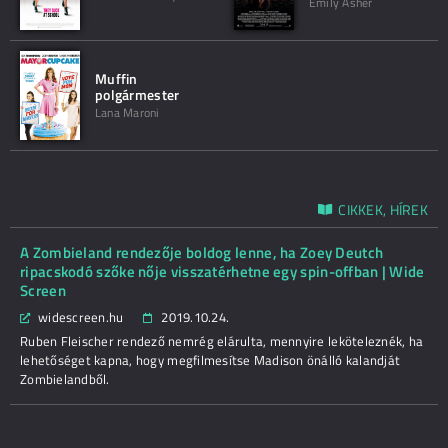
Emily Asher
Muffin
polgármester
Lana Maroni
CIKKEK, HÍREK
A Zombieland rendezője boldog lenne, ha Zoey Deutch
ripacskodó szőke nője visszatérhetne egy spin-offban | Wide
Screen
widescreen.hu
2019.10.24.
Ruben Fleischer rendező nemrég elárulta, mennyire leköteleznék, ha
lehetőséget kapna, hogy megfilmesítse Madison önálló kalandját
Zombielandből.