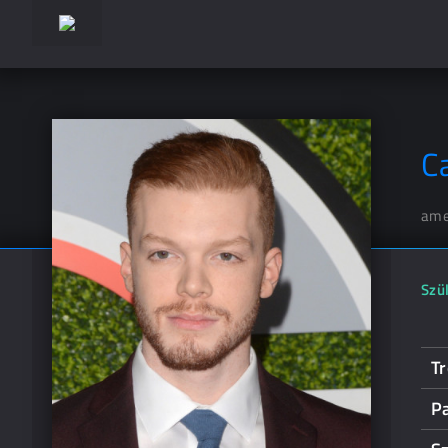
C
ame
Szül
Tr
P