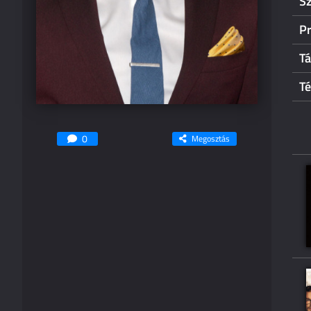
Sz
Pr
T
Té
0
Megosztás