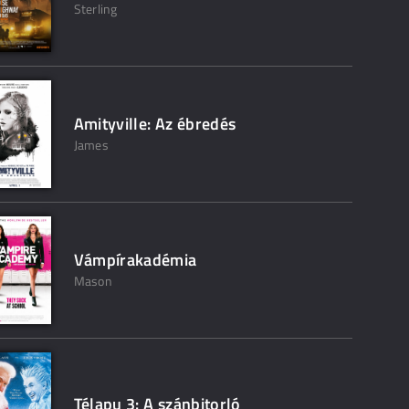
Sterling
Amityville: Az ébredés
James
Vámpírakadémia
Mason
Télapu 3: A szánbitorló