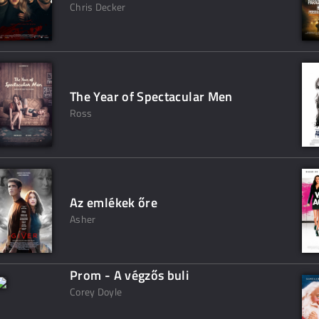
Chris Decker
The Year of Spectacular Men
Ross
Az emlékek őre
Asher
Prom - A végzős buli
Corey Doyle