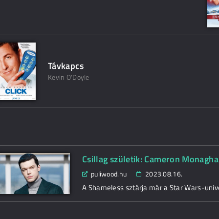
Távkapcs
Kevin O'Doyle
Csillag születik: Cameron Monagh
puliwood.hu
2023.08.16.
A Shameless sztárja már a Star Wars-univ