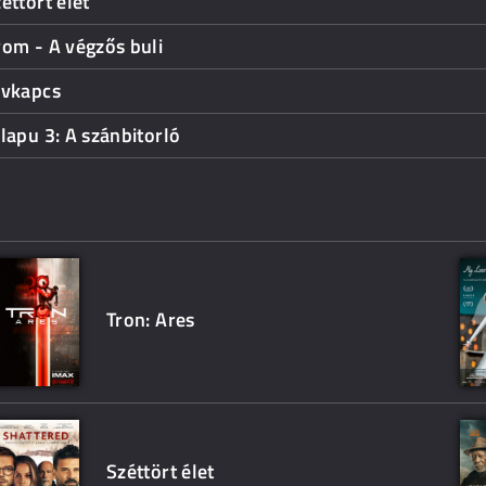
éttört élet
om - A végzős buli
ávkapcs
lapu 3: A szánbitorló
Tron: Ares
Széttört élet