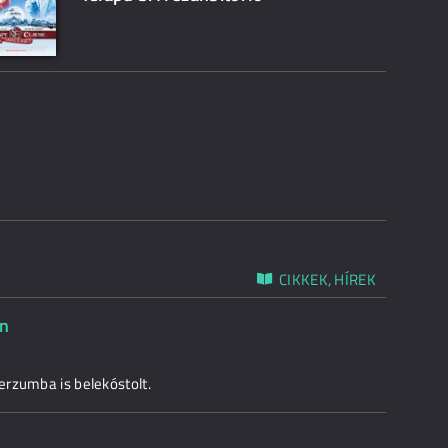
CIKKEK, HÍREK
an
erzumba is belekóstolt.