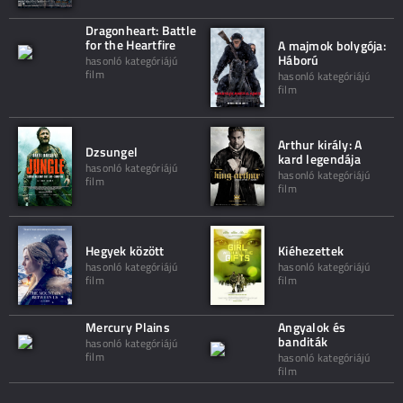
Dragonheart: Battle
for the Heartfire
A majmok bolygója:
Háború
hasonló kategóriájú
film
hasonló kategóriájú
film
Arthur király: A
Dzsungel
kard legendája
hasonló kategóriájú
hasonló kategóriájú
film
film
Hegyek között
Kiéhezettek
hasonló kategóriájú
hasonló kategóriájú
film
film
Mercury Plains
Angyalok és
banditák
hasonló kategóriájú
film
hasonló kategóriájú
film