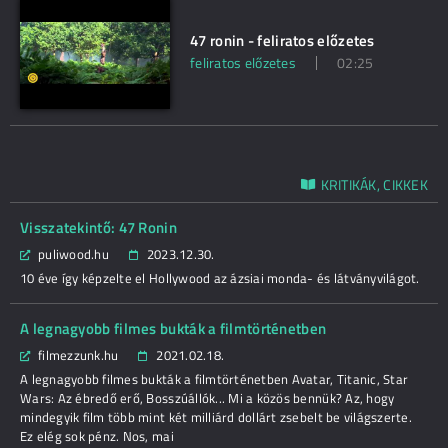
47 ronin - feliratos előzetes
feliratos előzetes
02:25
KRITIKÁK, CIKKEK
Visszatekintő: 47 Ronin
puliwood.hu
2023.12.30.
10 éve így képzelte el Hollywood az ázsiai monda- és látványvilágot.
A legnagyobb filmes bukták a filmtörténetben
filmezzunk.hu
2021.02.18.
A legnagyobb filmes bukták a filmtörténetben Avatar, Titanic, Star
Wars: Az ébredő erő, Bosszúállók... Mi a közös bennük? Az, hogy
mindegyik film több mint két milliárd dollárt zsebelt be világszerte.
Ez elég sok pénz. Nos, mai