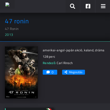
47 ronin
47 Ronin
2013
amerikai-angol-japán akció, kaland, dráma
128 perc
Rendező:
Carl Rinsch
0
Megosztás