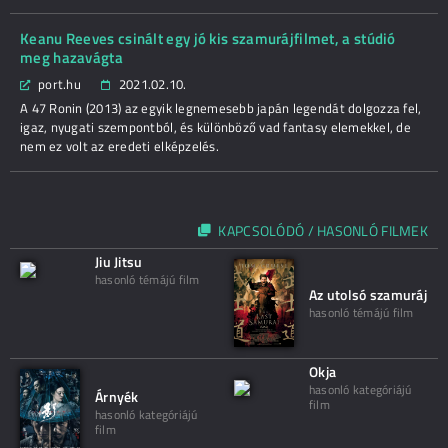
Keanu Reeves csinált egy jó kis szamurájfilmet, a stúdió
meg hazavágta
port.hu
2021.02.10.
A 47 Ronin (2013) az egyik legnemesebb japán legendát dolgozza fel,
igaz, nyugati szempontból, és különböző vad fantasy elemekkel, de
nem ez volt az eredeti elképzelés.
KAPCSOLÓDÓ / HASONLÓ FILMEK
Jiu Jitsu
hasonló témájú film
Az utolsó szamuráj
hasonló témájú film
Okja
hasonló kategóriájú
Árnyék
film
hasonló kategóriájú
film