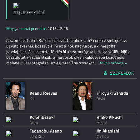
magyar szinkronnal
Magyar mozi premier:
2013.12.26.
A számkivetettet Kai csatlakozik Oishihez, a 47 ronin vezetőjéhez.
Együtt akarnak bosszút állni az álnok nagyúron, aki megölte
gazdájukat, és kitiltotta földjéről a szamurájokat. Hogy szülőföldjük
becsületét visszaállítsák, a harcosok olyan küldetésbe kezdenek,
melynek viszontagságai az egyszerű harcosokat
...
Teljes szöveg »
SZEREPLŐK
Keanu Reeves
Hiroyuki Sanada
Kai
Ôishi
Ko Shibasaki
Rinko Kikuchi
Mika
Mizuki
Tadanobu Asano
Jin Akanishi
Lord Kira
Chikara