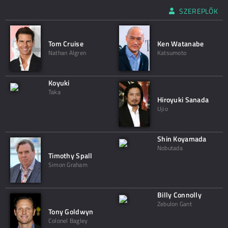
SZEREPLŐK
Tom Cruise
Ken Watanabe
Nathan Algren
Katsumoto
Koyuki
Taka
Hiroyuki Sanada
Ujio
Shin Koyamada
Nobutada
Timothy Spall
Simon Graham
Billy Connolly
Zebulon Gant
Tony Goldwyn
Colonel Bagley