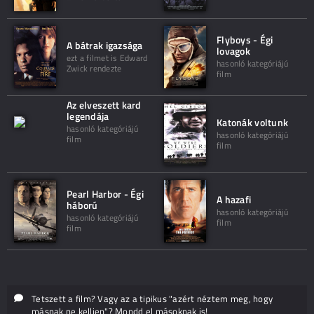
Flyboys - Égi
A bátrak igazsága
lovagok
ezt a filmet is Edward
hasonló kategóriájú
Zwick rendezte
film
Az elveszett kard
legendája
Katonák voltunk
hasonló kategóriájú
hasonló kategóriájú
film
film
Pearl Harbor - Égi
A hazafi
háború
hasonló kategóriájú
hasonló kategóriájú
film
film
Tetszett a film? Vagy az a tipikus "azért néztem meg, hogy
másnak ne kelljen"? Mondd el másoknak is!