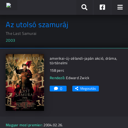
Az utolsó szamuráj
The Last Samurai
2003
amerikai-új-zélandi-japán akció, dráma,
történelmi
158 perc
Rendező:
Edward Zwick
0
Megosztás
Magyar mozi premier:
2004.02.26.