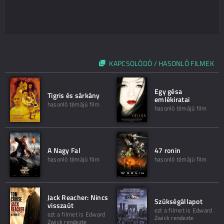
KAPCSOLÓDÓ / HASONLÓ FILMEK
Egy gésa
Tigris és sárkány
emlékiratai
hasonló témájú film
hasonló témájú film
A Nagy Fal
47 ronin
hasonló témájú film
hasonló témájú film
Jack Reacher: Nincs
Szükségállapot
visszaút
ezt a filmet is Edward
ezt a filmet is Edward
Zwick rendezte
Zwick rendezte