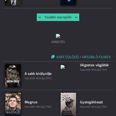
További szereplők
HIRDETÉS
KAPCSOLÓDÓ / HASONLÓ FILMEK
Végzetes végjáték
hasonló témájú film
A sakk királynője
hasonló témájú film
Magnus
Gyalogáldozat
hasonló témájú film
hasonló témájú film