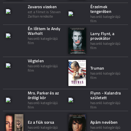
Zavaros vizeken
Érzelmek
tengerében
ezt a filmet is Steven
Zaillian rendezte
hasonló kategóriájú
film
Én lőttem le Andy
Warholt
Larry Flynt, a
provokátor
hasonló kategóriájú
film
hasonló kategóriájú
film
Végtelen
hasonló kategóriájú
Truman
film
hasonló kategóriájú
film
Mrs. Parker és az
Flynn - Kalandra
ördögi kör
született
hasonló kategóriájú
hasonló kategóriájú
film
film
Ez a fiúk sorsa
Apám nevében
hasonló kategóriájú
hasonló kategóriájú