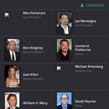
SZEREPLŐK
Max Pomeranc
Josh Waitzkin
Joe Mantegna
Fred Waitzkin
Laurence
Ben Kingsley
Fishburne
Bruce Pandolfini
Vinnie
Michael Nirenberg
Jonathan Poe
Joan Allen
Bonnie Waitzkin
David Paymer
William H. Macy
Kalev