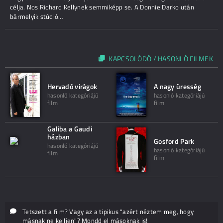
célja. Nos Richard Kellynek semmiképp se. A Donnie Darko után
bármelyik stúdió…
KAPCSOLÓDÓ / HASONLÓ FILMEK
Hervadó virágok
A nagy üresség
hasonló kategóriájú
hasonló kategóriájú
film
film
Galiba a Gaudi
házban
Gosford Park
hasonló kategóriájú
hasonló kategóriájú
film
film
Tetszett a film? Vagy az a tipikus "azért néztem meg, hogy
másnak ne kelljen"? Mondd el másoknak is!