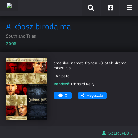
A káosz birodalma
Southland Tales
2006
amerikai-német-francia vígjáték, dráma,
misztikus
145 perc
Rendező:
Richard Kelly
0
Megosztás
SZEREPLŐK