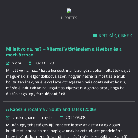
HIRDETÉS
KRITIKÁK, CIKKEK
Mi lett volna, ha? – Alternatív történelem a tévében és a
mozivásznon
nlc.hu
2020.02.29.
Mi lett volna, ha…? Ezt a kérdést már bizonyára sokan feltették saját
maguknak is, elgondolkodva azon, hogyan nézne ki most az életük,
hol tartanának, ha évekkel ezelőtt egészen más döntéseket hozva,
másfelé indultak volna. Izgalmas eljátszani a gondolattal, hogy ha
életünk egy-egy fordulópontjánál ...
A Káosz Birodalma / Southland Tales (2006)
smokingbarrels.blog.hu
2012.05.08.
Miután egy tehetséges ifjú rendező letesz az asztalra egy igazi
kultfilmet, aminek a mai napig vannak bevételei, azt gondolnánk,
hogy további karrierje folyamán is a közönség kiszolgálása lesz a fő