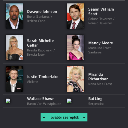
Seann William
Dwayne Johnson
Scott
Boxer Santaros /
Roland Taverner /
Jericho Cane
Ronald Taverner
Sarah Michelle
Mandy Moore
Gellar
Madeline Frost
Krysta Kapowski /
Santaros
Krysta Now
Miranda
Justin Timberlake
Richardson
Abilene
Nana Mae Frost
Wallace Shawn
Bai Ling
Baron Von Westphalen
Serpentine
További szereplők