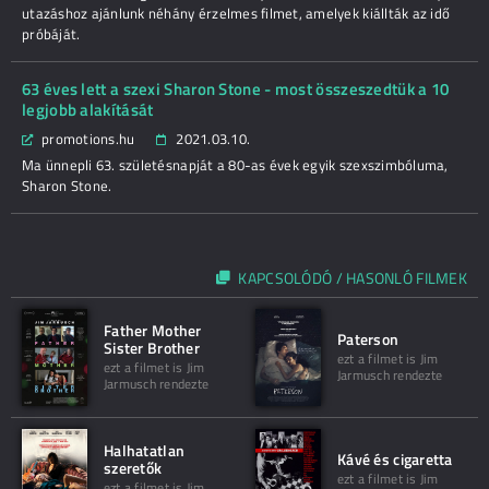
utazáshoz ajánlunk néhány érzelmes filmet, amelyek kiállták az idő
próbáját.
63 éves lett a szexi Sharon Stone - most összeszedtük a 10
legjobb alakítását
promotions.hu
2021.03.10.
Ma ünnepli 63. születésnapját a 80-as évek egyik szexszimbóluma,
Sharon Stone.
KAPCSOLÓDÓ / HASONLÓ FILMEK
Father Mother
Paterson
Sister Brother
ezt a filmet is Jim
ezt a filmet is Jim
Jarmusch rendezte
Jarmusch rendezte
Halhatatlan
Kávé és cigaretta
szeretők
ezt a filmet is Jim
ezt a filmet is Jim