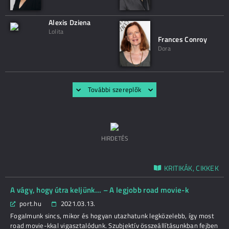
Alexis Dziena
Lolita
Frances Conroy
Dora
További szereplők
HIRDETÉS
KRITIKÁK, CIKKEK
A vágy, hogy útra keljünk... – A legjobb road movie-k
port.hu
2021.03.13.
Fogalmunk sincs, mikor és hogyan utazhatunk legközelebb, így most
road movie-kkal vigasztalódunk. Szubjektív összeállításunkban fejben