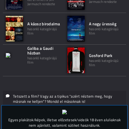
Jarmusch rendezte
Jarmusch rendezte
A káosz birodalma
A nagy üresség
hasonló kategóriájú
hasonló kategóriájú
film
film
Galiba a Gaudi
házban
Gosford Park
hasonló kategóriájú
hasonló kategóriájú
film
film
Tetszett a film? Vagy az a tipikus "azért néztem meg, hogy
másnak ne kelljen"? Mondd el másoknak is!
Hozzászólások (
0
)
Egyes plakátok/képek, illetve előzetesek/videók 18 éven aluliaknak
nem ajánlott, valamint sütiket használunk.