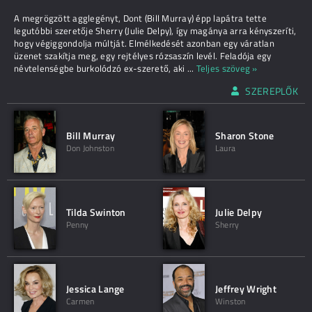
A megrögzött agglegényt, Dont (Bill Murray) épp lapátra tette
legutóbbi szeretője Sherry (Julie Delpy), így magánya arra kényszeríti,
hogy végiggondolja múltját. Elmélkedését azonban egy váratlan
üzenet szakítja meg, egy rejtélyes rózsaszín levél. Feladója egy
névtelenségbe burkolódzó ex-szerető, aki
...
Teljes szöveg »
SZEREPLŐK
Bill Murray
Sharon Stone
Don Johnston
Laura
Tilda Swinton
Julie Delpy
Penny
Sherry
Jessica Lange
Jeffrey Wright
Carmen
Winston