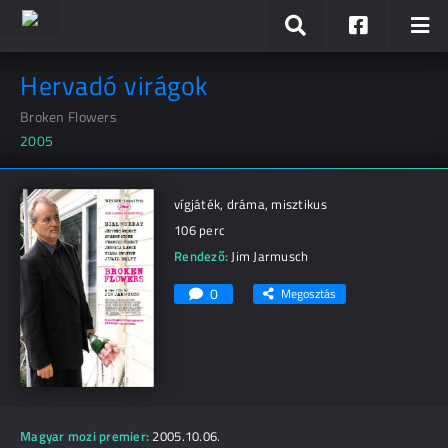
Hervadó virágok
Broken Flowers
2005
vígjáték, dráma, misztikus
106 perc
Rendező:
Jim Jarmusch
0
Megosztás
Magyar mozi premier:
2005.10.06.