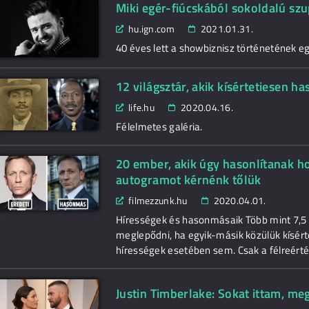
Miki egér-fiúcskából sokoldalú szu
hu.ign.com
2021.01.31.
40 éves lett a showbiznisz történetének e
12 világsztár, akik kísértetiesen h
life.hu
2020.04.16.
Félelmetes galéria.
20 ember, akik úgy hasonlítanak ho
autogramot kérnénk tőlük
filmezzunk.hu
2020.04.01.
Hírességek és hasonmásaik Több mint 7,5 m
meglepődni, ha egyik-másik közülük kísért
hírességek esetében sem. Csak a félreértés
Justin Timberlake: Sokat ittam, m