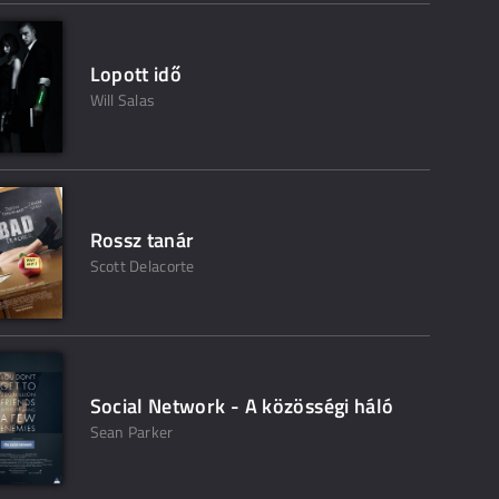
Lopott idő
Will Salas
Rossz tanár
Scott Delacorte
Social Network - A közösségi háló
Sean Parker