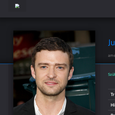
J
ame
Szül
Tr
H