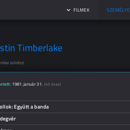
FILMEK
SZEMÉLYE
ustin Timberlake
rikai színész
etett:
1981. január 31.
(45 éves)
ollok: Együtt a banda
idegvér