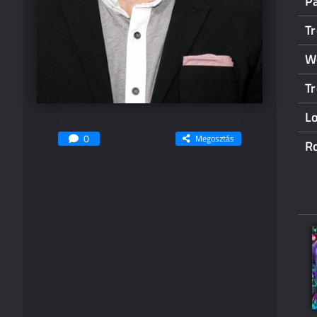
P
Tr
W
Tr
Lo
0
Megosztás
R