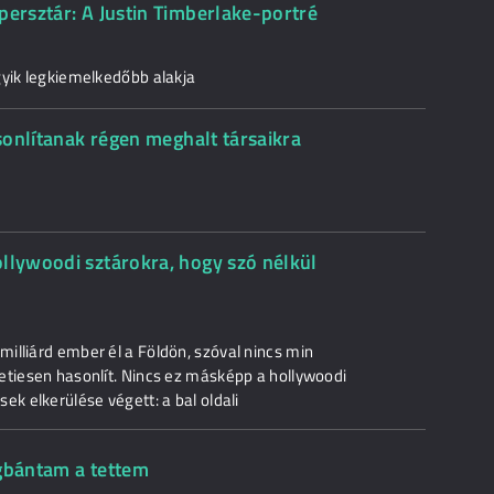
persztár: A Justin Timberlake-portré
gyik legkiemelkedőbb alakja
asonlítanak régen meghalt társaikra
llywoodi sztárokra, hogy szó nélkül
illiárd ember él a Földön, szóval nincs min
etiesen hasonlít. Nincs ez másképp a hollywoodi
ek elkerülése végett: a bal oldali
egbántam a tettem