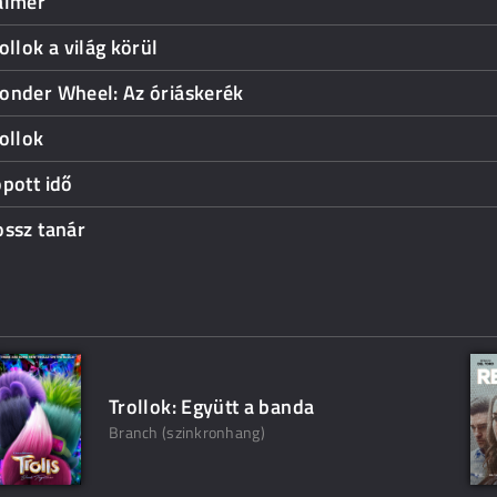
almer
ollok a világ körül
onder Wheel: Az óriáskerék
ollok
pott idő
ossz tanár
Trollok: Együtt a banda
Branch (szinkronhang)