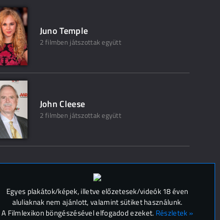
Juno Temple
2 filmben játszottak együtt
John Cleese
2 filmben játszottak együtt
 (
0
)
Egyes plakátok/képek, illetve előzetesek/videók 18 éven
aluliaknak nem ajánlott, valamint sütiket használunk.
A Filmlexikon böngészésével elfogadod ezeket.
Részletek »