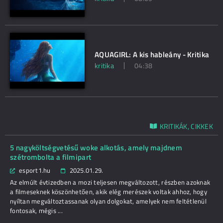
AQUAGIRL: A kis hableány - Kritika
kritika
04:38
KRITIKÁK, CIKKEK
5 nagyköltségvetésű woke alkotás, amely majdnem
szétrombolta a filmipart
esport1.hu
2025.01.29.
Az elmúlt évtizedben a mozi teljesen megváltozott, részben azoknak
a filmeseknek köszönhetően, akik elég merészek voltak ahhoz, hogy
nyíltan megváltoztassanak olyan dolgokat, amelyek nem feltétlenül
fontosak, mégis ...