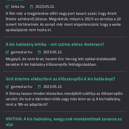
telex.hu
2023.05.22.
A film már a megjelenése előtt nagy port kavart azzal, hogy Arielt
fekete színésznő játssza. Megnéztük, milyen a 2023-as verziója a jól
ismert történetnek, és annyit már most elspoilerezünk, hogy a woke
apokalipszist nem hozta el.
A kis hableány kritika - mit szólna ehhez Andersen?
gamestar.hu
2023.05.22.
Meglepő, de nem Ariel, hanem Eric herceg lett sokkal érdekesebb
karakter A kis hableány élőszereplős feldolgozásában.
Volt értelme elkészíteni az élőszereplős A kis hableányt?
gamestar.hu
2023.05.22.
A Disney lassan minden klasszikus meséjéből szállítja az élőszereplős
verziót. De tud-e bármiben több vagy más lenni az új A kis hableány,
mint a '89-es adaptáció?
KRITIKA: A kis hableány, avagy sok mondandónak zavaros az
alja