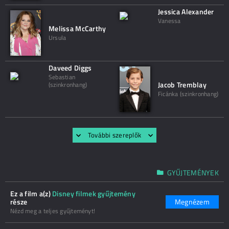
Jessica Alexander
Vanessa
Melissa McCarthy
Ursula
Daveed Diggs
Sebastian
Jacob Tremblay
(szinkronhang)
Ficánka (szinkronhang)
További szereplők
GYŰJTEMÉNYEK
Ez a film a(z)
Disney filmek gyűjtemény
része
Megnézem
Nézd meg a teljes gyűjteményt!