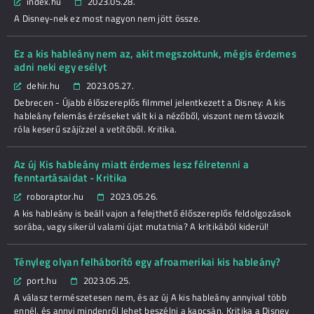
index.hu
2023.05.28.
A Disney-nek ez most nagyon nem jött össze.
Ez a kis hableány nem az, akit megszoktunk, mégis érdemes
adni neki egy esélyt
dehir.hu
2023.05.27.
Debrecen - Újabb élőszereplős filmmel jelentkezett a Disney: A kis
hableány felemás érzéseket vált ki a nézőből, viszont nem távozik
róla keserű szájízzel a vetítőből. Kritika.
Az új Kis hableány miatt érdemes lesz félretenni a
fenntartásaidat - Kritika
roboraptor.hu
2023.05.26.
A kis hableány is beáll vajon a felejthető élőszereplős feldolgozások
sorába, vagy sikerül valami újat mutatnia? A kritikából kiderül!
Tényleg olyan felháborító egy afroamerikai kis hableány?
port.hu
2023.05.25.
A válasz természetesen nem, és az új A kis hableány annyival több
ennél, és annyi mindenről lehet beszélni a kapcsán. Kritika a Disney