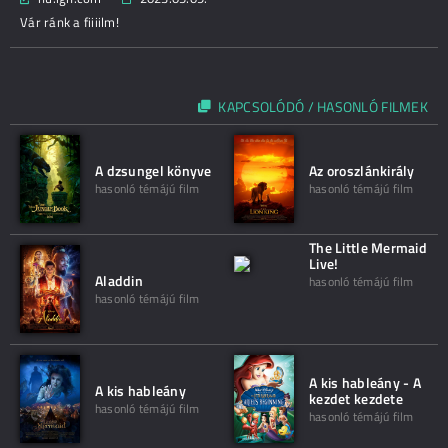
Vár ránk a fiiiilm!
KAPCSOLÓDÓ / HASONLÓ FILMEK
A dzsungel könyve
Az oroszlánkirály
hasonló témájú film
hasonló témájú film
The Little Mermaid
Live!
Aladdin
hasonló témájú film
hasonló témájú film
A kis hableány - A
A kis hableány
kezdet kezdete
hasonló témájú film
hasonló témájú film