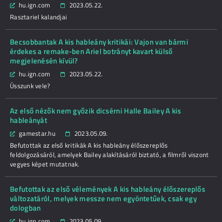
hu.ign.com
2023.05.22.
Rasztariel kalandjai
Becsobbantak A kis hableány kritikái: Vajon van bármi
érdekes a remake-ben Ariel botrányt kavart külső
megjelenésén kívül?
hu.ign.com
2023.05.22.
Ússzunk vele?
Az első nézők nem győzik dicsérni Halle Bailey A kis
hableányát
gamestar.hu
2023.05.09.
Befutottak az első kritikák A kis hableány élőszereplős
feldolgozásáról, amelyek Bailey alakításáról biztató, a filmről viszont
vegyes képet mutatnak.
Befutottak az első vélemények A kis hableány élőszereplős
változatáról, melyek messze nem egyöntetűek, csak egy
dologban
hu.ign.com
2023.05.09.