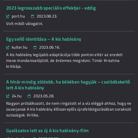
2023 legrosszabb speciális effektjei - eddig
port.hu
2023.08.23.
Volt miből válogatni.
Egy sellő identitása – A kis hableány
kulter.hu
2023.06.16.
A kis hableány legújabb adaptációja több ponton eltér az eredeti
mese mondanivalójától, de érdemes megnézni. Timár Krisztina
kritikája.
A hínár mindig zöldebb, ha békében hagyják – csalódáskeltő
lett A kis hableány
24.hu
2023.05.28.
Nagyon próbálkozott, de nem ringatott el a víz eléggé ahhoz, hogy ne
zavarjanak A kis hableány élőszereplős újrafeldolgozásában sorakozó
sutaságok. Kritika.
Gyalázatos lett az új A kis hableány-film