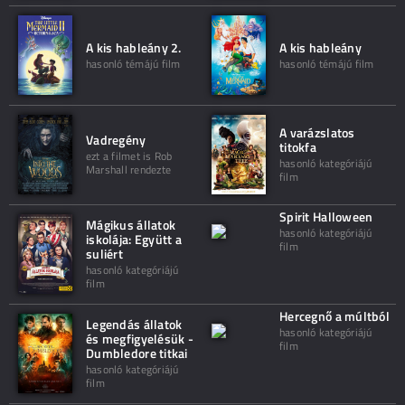
A kis hableány 2.
A kis hableány
hasonló témájú film
hasonló témájú film
A varázslatos
Vadregény
titokfa
ezt a filmet is Rob
hasonló kategóriájú
Marshall rendezte
film
Spirit Halloween
Mágikus állatok
hasonló kategóriájú
iskolája: Együtt a
film
suliért
hasonló kategóriájú
film
Hercegnő a múltból
Legendás állatok
hasonló kategóriájú
és megfigyelésük -
film
Dumbledore titkai
hasonló kategóriájú
film