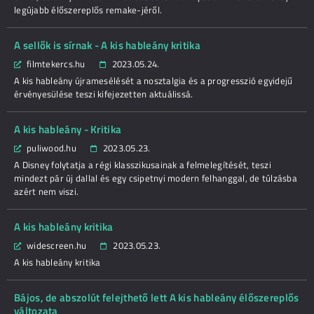
legújabb élőszereplős remake-jéről.
A sellők is sírnak - A kis hableány kritika
filmtekercs.hu
2023.05.24.
A kis hableány újramesélését a nosztalgia és a progresszió egyidejű
érvényesülése teszi kifejezetten aktuálissá.
A kis hableány - Kritika
puliwood.hu
2023.05.23.
A Disney folytatja a régi klasszikusainak a felmelegítését, teszi
mindezt pár új dallal és egy csipetnyi modern felhanggal, de túlzásba
azért nem viszi.
A kis hableány kritika
widescreen.hu
2023.05.23.
A kis hableány kritika
Bájos, de abszolút felejthető lett A kis hableány élőszereplős
változata