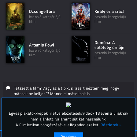
Dzsungeltúra
Király ez a srác!
hasonló kategóriájú
hasonló kategóriájú
film
film
Demóna: A
Artemis Fowl
sötétség úrnője
hasonló kategóriájú
hasonló kategóriájú
film
film
Tetszett a film? Vagy az a tipikus "azért néztem meg, hogy
másnak ne kelljen"? Mondd el másoknak is!
Hozzászólások (
0
)
Egyes plakátok/képek, illetve előzetesek/videók 18 éven aluliaknak
nem ajánlott, valamint sütiket használunk.
A Filmlexikon böngészésével elfogadod ezeket.
Részletek »
Rendben
© Filmlexikon 2019-2026
Kapcsolat, impresszum