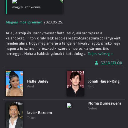
magyar szinkronnal
Magyar mozi premier:
2023.05.25.
Ariel, a szép és uszonyraesett fiatal sellő, aki szomjazza a
kalandokat. Triton király legkisebb és legszófogadatlanabb lányaként
minden álma, hogy megismerje a tengeren kívüli világot; s mikor egy
napon a felszínre merészkedik, szerelembe esik a sármos Eric
herceggel. Noha a hableányoknak tiltott dolog
...
Teljes szöveg »
SZEREPLŐK
Halle Bailey
Jonah Hauer-King
Ariel
Eric
Noma Dumezweni
Selina
Javier Bardem
Triton