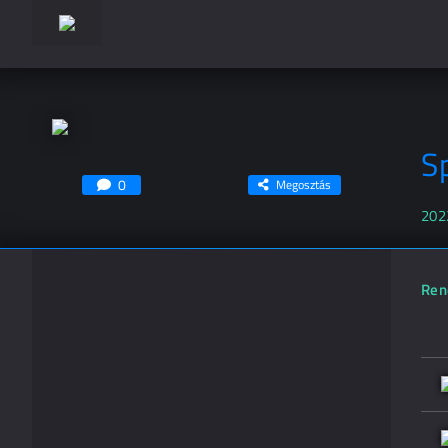
S
0
Megosztás
202
Ren