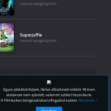
hasonló kategóriájú film
Superjuffie
hasonló kategóriájú film
ak ne kelljen"? Mondd el másoknak is!
 (
0
)
Egyes plakátok/képek, illetve előzetesek/videók 18 éven
aluliaknak nem ajánlott, valamint sütiket használunk.
A Filmlexikon böngészésével elfogadod ezeket.
Részletek »
Rendben