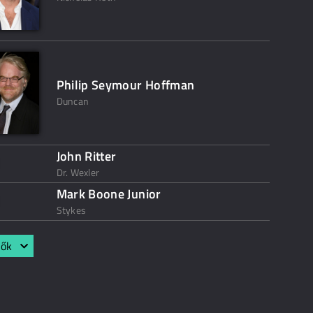
Philip Seymour Hoffman
Duncan
John Ritter
Dr. Wexler
Mark Boone Junior
Stykes
lők