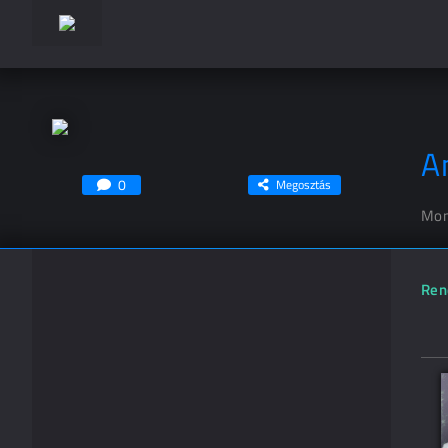
A
0
Megosztás
Mon
Ren