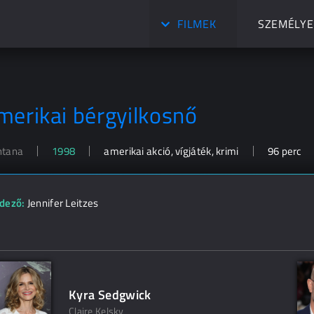
FILMEK
SZEMÉLYE
merikai bérgyilkosnő
tana
1998
amerikai akció, vígjáték, krimi
96 perc
dező:
Jennifer Leitzes
Kyra Sedgwick
Claire Kelsky