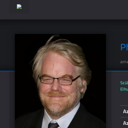
P
ame
Szül
Elh
Az
Az