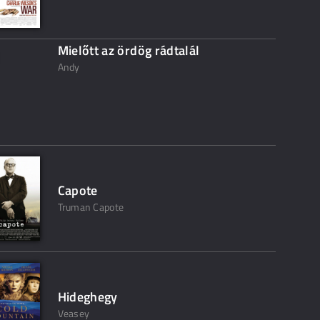
Mielőtt az ördög rádtalál
Andy
Capote
Truman Capote
Hideghegy
Veasey