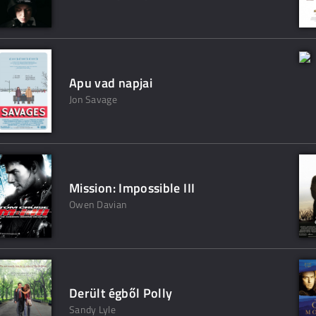
Apu vad napjai
Jon Savage
Mission: Impossible III
Owen Davian
Derült égből Polly
Sandy Lyle