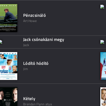
Pénzcsináló
Art Howe
Jack csónakázni megy
Jack
Lódító hódító
Jim
Kétely
Brendan Flynn atya