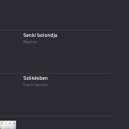
Senki bolondja
Raymer
Szökésben
Frank Hansen