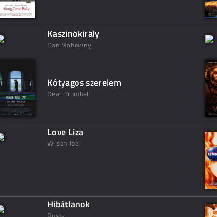
Kaszinókirály
Dan Mahowny
Kótyagos szerelem
Dean Trumbell
Love Liza
Wilson Joel
Hibátlanok
Rusty