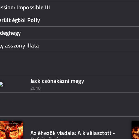
ssion: Impossible III
rült égből Polly
ideghegy
y asszony illata
Jack csónakázni megy
2010
Az éhezők viadala: A kiválasztott -