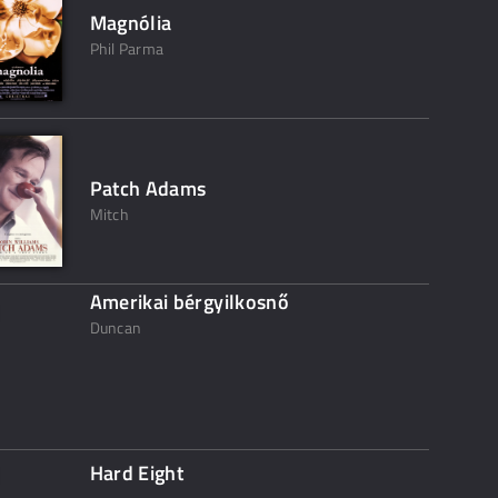
Magnólia
Phil Parma
Patch Adams
Mitch
Amerikai bérgyilkosnő
Duncan
Hard Eight