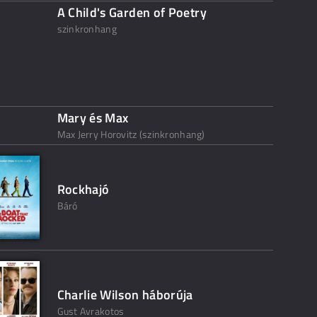
A Child's Garden of Poetry
szinkronhang
Mary és Max
Max Jerry Horovitz (szinkronhang)
Rockhajó
Báró
Charlie Wilson háborúja
Gust Avrakotos