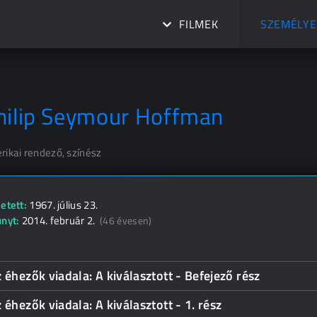
FILMEK
SZEMÉLYE
hilip Seymour Hoffman
rikai rendező, színész
etett:
1967. július 23.
unyt:
2014. február 2.
(46 évesen)
 éhezők viadala: A kiválasztott - Befejező rész
 éhezők viadala: A kiválasztott - 1. rész