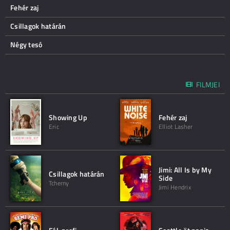
Fehér zaj
Csillagok határán
Négy tesó
FILMJEI
Showing Up
Fehér zaj
Eric
Elliot Lasher
Jimi: All Is by My
Csillagok határán
Side
Tcherny
Jimi Hendrix