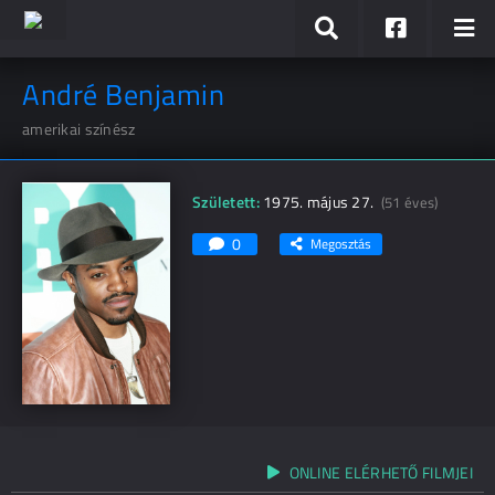
André Benjamin
amerikai színész
Született:
1975. május 27.
(51 éves)
0
Megosztás
ONLINE ELÉRHETŐ FILMJEI