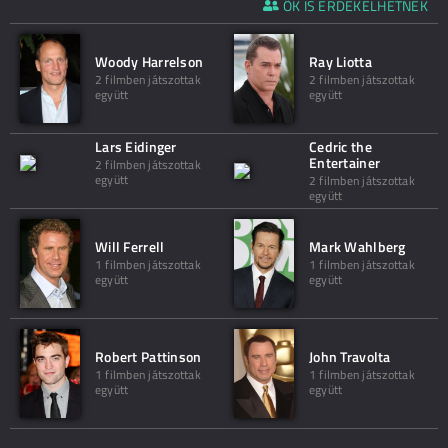
ŐK IS ÉRDEKELHETNEK
Woody Harrelson
Ray Liotta
2 filmben játszottak
2 filmben játszottak
együtt
együtt
Lars Eidinger
Cedric the
Entertainer
2 filmben játszottak
együtt
2 filmben játszottak
együtt
Will Ferrell
Mark Wahlberg
1 filmben játszottak
1 filmben játszottak
együtt
együtt
Robert Pattinson
John Travolta
1 filmben játszottak
1 filmben játszottak
együtt
együtt