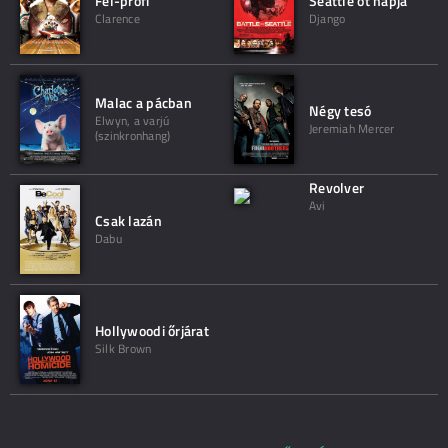
Fél-profi
Seattle öt napja
Clarence
Django
Malac a pácban
Négy tesó
Elwyn, a varjú
Jeremiah Mercer
(szinkronhang)
Revolver
Avi
Csak lazán
Dabu
Hollywoodi őrjárat
Silk Brown