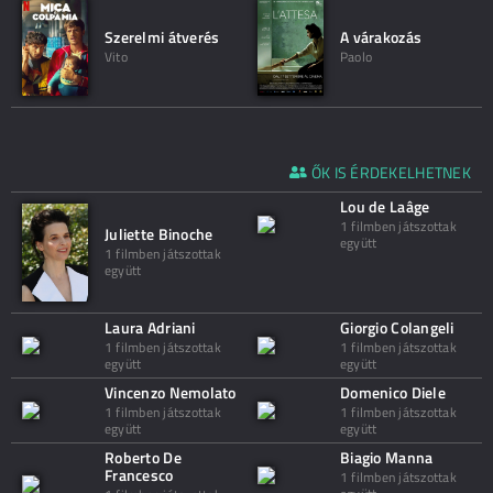
Szerelmi átverés
A várakozás
Vito
Paolo
ŐK IS ÉRDEKELHETNEK
Lou de Laâge
1 filmben játszottak
Juliette Binoche
együtt
1 filmben játszottak
együtt
Laura Adriani
Giorgio Colangeli
1 filmben játszottak
1 filmben játszottak
együtt
együtt
Vincenzo Nemolato
Domenico Diele
1 filmben játszottak
1 filmben játszottak
együtt
együtt
Roberto De
Biagio Manna
Francesco
1 filmben játszottak