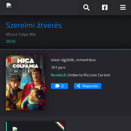
Szerelmi átverés
Mica è Colpa Mia
2025
olasz vígjáték, romantikus
101 perc
Rendező:
Umberto Riccioni Carteni
0
Megosztás