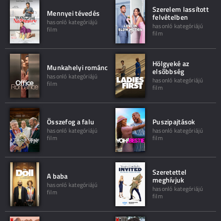
Szerelem lassított
Mennyei tévedés
felvételben
hasonló kategóriájú
hasonló kategóriájú
film
film
Hölgyeké az
Munkahelyi románc
elsőbbség
hasonló kategóriájú
hasonló kategóriájú
film
film
Összefog a falu
Puszipajtások
hasonló kategóriájú
hasonló kategóriájú
film
film
Szeretettel
A baba
meghívjuk
hasonló kategóriájú
hasonló kategóriájú
film
film