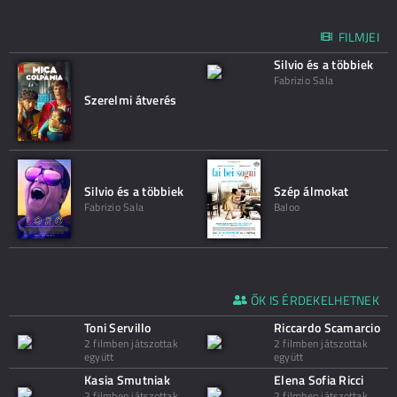
FILMJEI
Silvio és a többiek
Fabrizio Sala
Szerelmi átverés
Silvio és a többiek
Szép álmokat
Fabrizio Sala
Baloo
ŐK IS ÉRDEKELHETNEK
Toni Servillo
Riccardo Scamarcio
2 filmben játszottak
2 filmben játszottak
együtt
együtt
Kasia Smutniak
Elena Sofia Ricci
2 filmben játszottak
2 filmben játszottak