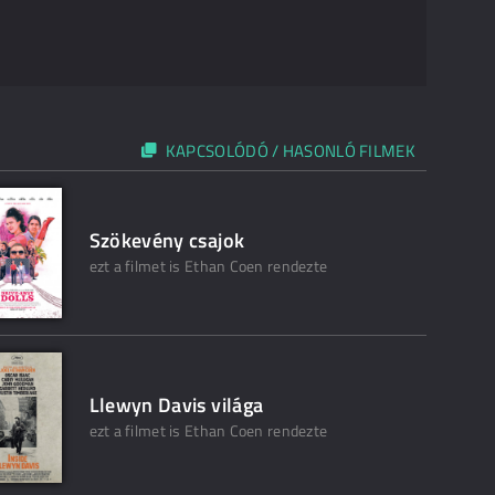
KAPCSOLÓDÓ / HASONLÓ FILMEK
Szökevény csajok
ezt a filmet is Ethan Coen rendezte
Llewyn Davis világa
ezt a filmet is Ethan Coen rendezte