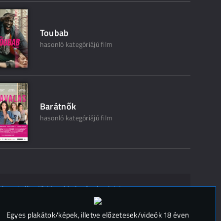
Toubab
hasonló kategóriájú film
Barátnők
hasonló kategóriájú film
ak ne kelljen"? Mondd el másoknak is!
 (
0
)
Egyes plakátok/képek, illetve előzetesek/videók 18 éven