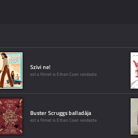
Szivi ne!
ezt a filmet is Ethan Coen rendezte
Buster Scruggs balladája
ezt a filmet is Ethan Coen rendezte