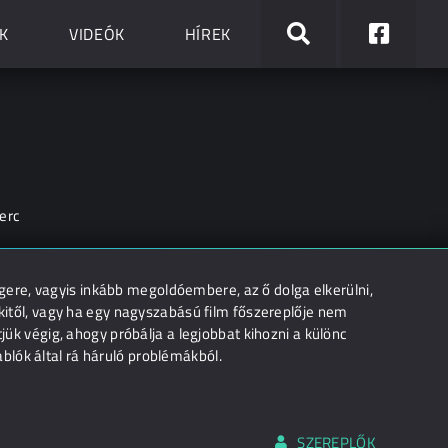
K
VIDEÓK
HÍREK
erc
ere, vagyis inkább megoldóembere, az ő dolga elkerülni,
 kitől, vagy ha egy nagyszabású film főszereplője nem
tjük végig, ahogy próbálja a legjobbat kihozni a különc
lók által rá háruló problémákból.
SZEREPLŐK