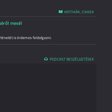
KRITIKÁK, CIKKEK
éséről mesél
ténetét is érdemes feldolgozni.
PODCAST BESZÉLGETÉSEK