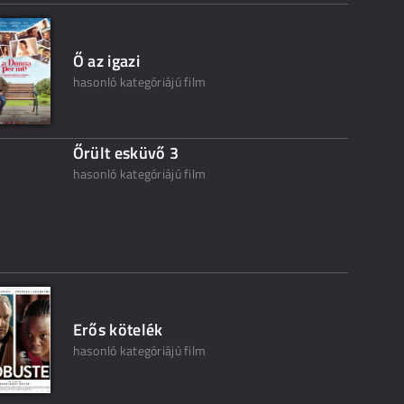
Ő az igazi
hasonló kategóriájú film
Őrült esküvő 3
hasonló kategóriájú film
Erős kötelék
hasonló kategóriájú film