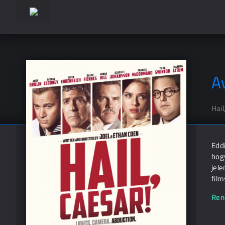
A
Hail
Edd
hogy
jele
fil
Ren