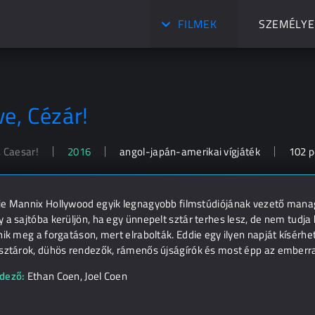
FILMEK
SZEMÉLYE
ve, Cézár!
, Caesar!
2016
angol-japán-amerikai vígjáték
102 p
ie Mannix Hollywood egyik legnagyobb filmstúdiójának vezető manag
 a sajtóba kerüljön, ha egy ünnepelt sztár terhes lesz, de nem tudja
nik meg a forgatáson, mert elrabolták. Eddie egy ilyen napját kísérhe
msztárok, dühös rendezők, rámenős újságírók és most épp az emberrab
dező:
Ethan Coen
,
Joel Coen