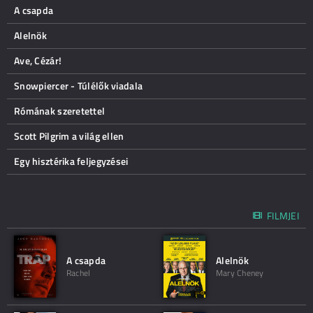
A csapda
Alelnök
Ave, Cézár!
Snowpiercer - Túlélők viadala
Rómának szeretettel
Scott Pilgrim a világ ellen
Egy hisztérika feljegyzései
FILMJEI
A csapda
Alelnök
Rachel
Mary Cheney