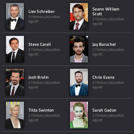
Seann William
Liev Schreiber
Scott
3 filmben játszottak
2 filmben játszottak
együtt
együtt
Steve Carell
Jay Baruchel
2 filmben játszottak
2 filmben játszottak
együtt
együtt
Josh Brolin
Chris Evans
2 filmben játszottak
2 filmben játszottak
együtt
együtt
Tilda Swinton
Sarah Gadon
2 filmben játszottak
2 filmben játszottak
együtt
együtt