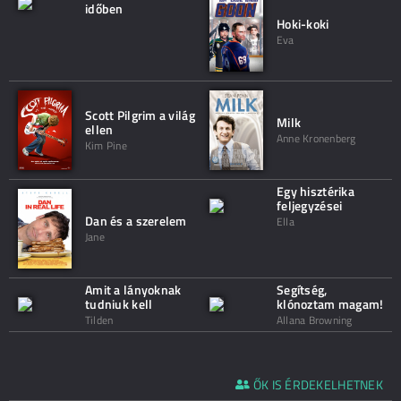
időben
Hoki-koki
Eva
Scott Pilgrim a világ
Milk
ellen
Anne Kronenberg
Kim Pine
Egy hisztérika
feljegyzései
Dan és a szerelem
Ella
Jane
Amit a lányoknak
Segítség,
tudniuk kell
klónoztam magam!
Tilden
Allana Browning
ŐK IS ÉRDEKELHETNEK