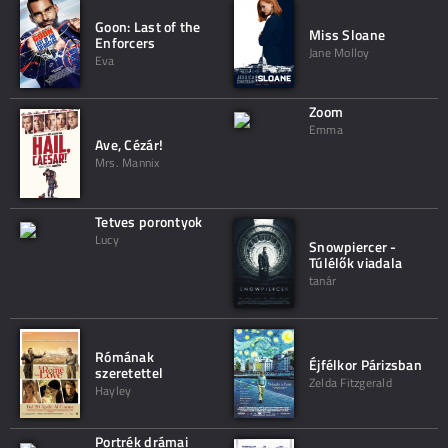
Goon: Last of the
Miss Sloane
Enforcers
Jane Molloy
Eva
Zoom
Emma
Ave, Cézár!
Mrs. Mannix
Tetves porontyok
Lucy
Snowpiercer -
Túlélők viadala
tanár
Rómának
Éjfélkor Párizsban
szeretettel
Zelda Fitzgerald
Hayley
Portrék drámai