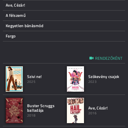
Ave, Cézár!
A félszemű
Kegyetlen bánásmód
Fargo
RENDEZŐKÉNT
Szivi ne!
Szökevény csajok
2025
2023
Buster Scruggs
Ave, Cézár!
balladája
2016
2018