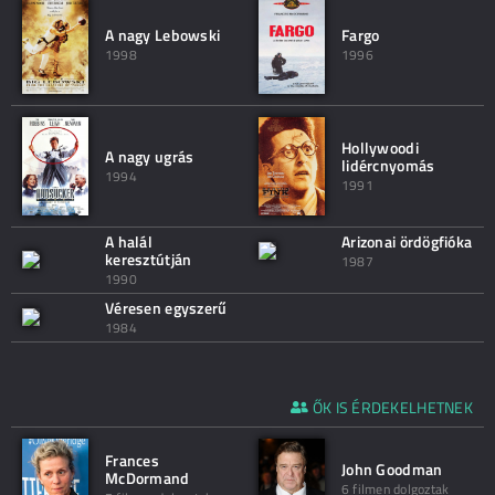
A nagy Lebowski
Fargo
1998
1996
Hollywoodi
A nagy ugrás
lidércnyomás
1994
1991
A halál
Arizonai ördögfióka
keresztútján
1987
1990
Véresen egyszerű
1984
ŐK IS ÉRDEKELHETNEK
Frances
John Goodman
McDormand
6 filmen dolgoztak