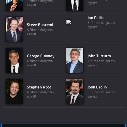
7 filmen dolgoztak
együtt
együtt
Jon Polito
5 filmen dolgoztak
Steve Buscemi
együtt
5 filmen dolgoztak
együtt
George Clooney
John Turturro
4 filmen dolgoztak
4 filmen dolgoztak
együtt
együtt
Stephen Root
Josh Brolin
4 filmen dolgoztak
3 filmen dolgoztak
együtt
együtt