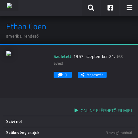
Ethan Coen
amerikai rendező
Született:
1957. szeptember 21.
(68
éves)
0
Megosztás
ONLINE ELÉRHETŐ FILMJEI
Szivi ne!
Szökevény csajok
3 szolgáltatónál