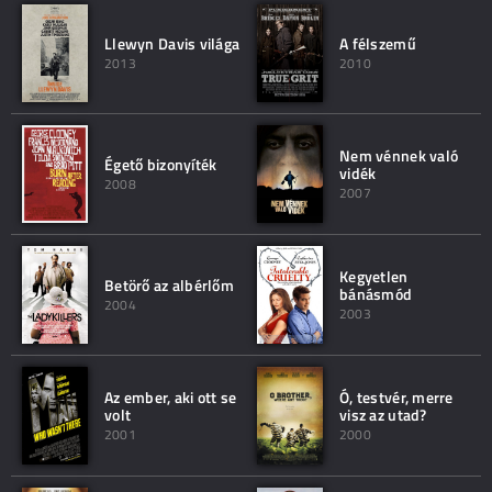
Llewyn Davis világa
A félszemű
2013
2010
Nem vénnek való
Égető bizonyíték
vidék
2008
2007
Kegyetlen
Betörő az albérlőm
bánásmód
2004
2003
Az ember, aki ott se
Ó, testvér, merre
volt
visz az utad?
2001
2000