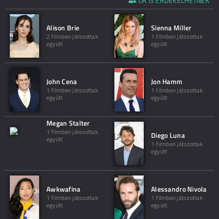
ŐK IS ÉRDEKELHETNEK
Alison Brie
Sienna Miller
2 filmben játszottak
1 filmben játszottak
együtt
együtt
John Cena
Jon Hamm
1 filmben játszottak
1 filmben játszottak
együtt
együtt
Megan Stalter
1 filmben játszottak
Diego Luna
együtt
1 filmben játszottak
együtt
Awkwafina
Alessandro Nivola
1 filmben játszottak
1 filmben játszottak
együtt
együtt