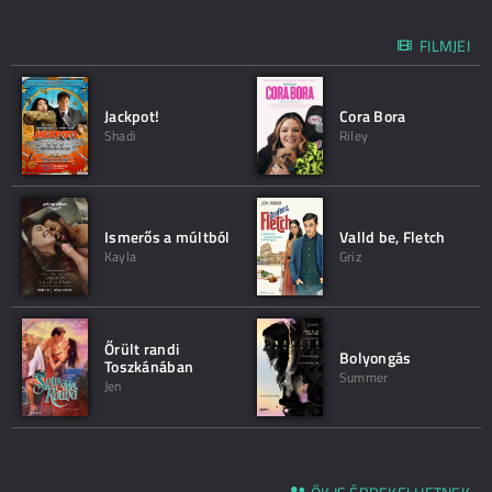
FILMJEI
Jackpot!
Cora Bora
Shadi
Riley
Ismerős a múltból
Valld be, Fletch
Kayla
Griz
Őrült randi
Bolyongás
Toszkánában
Summer
Jen