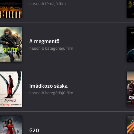
hasonló témájú film
A megmentő
hasonló kategóriájú film
Imádkozó sáska
hasonló kategóriájú film
G20