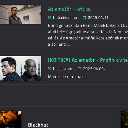
Az amatőr - kritika
hetediksor.hu
2025.04.11.
Bond gonosz után Rami Malek belép a CIA k
ahol felesége gyilkosaira vadászik. Nem az 
célját. Az Amatőr a műfaj kötelezőnek mond
a sorrend ...
[KRITIKA] Az amatőr - Profin kivit
hu.ign.com
2025.04.09.
Malek, de nem balek
Blackhat