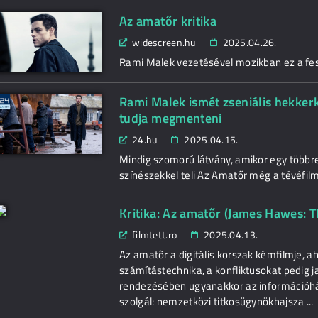
Az amatőr kritika
widescreen.hu
2025.04.26.
Rami Malek vezetésével mozikban ez a feszü
Rami Malek ismét zseniális hekker
tudja megmenteni
24.hu
2025.04.15.
Mindig szomorú látvány, amikor egy többre 
színészekkel teli Az Amatőr még a tévéfilme
Kritika: Az amatőr (James Hawes: 
filmtett.ro
2025.04.13.
Az amatőr a digitális korszak kémfilmje, a
számítástechnika, a konfliktusokat pedig 
rendezésében ugyanakkor az információhá
szolgál: nemzetközi titkosügynökhajsza ...