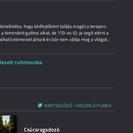
ötelékébe, hogy kódfejtőként találja magát a terepen,
a kimondott gyilkos alkat, de 170-es IQ-ja segít elérni a
ható elemeivel játszik és bár nem váltja meg a világot,
elezett rutinmunka
KAPCSOLÓDÓ / HASONLÓ FILMEK
Csúcsragadozó