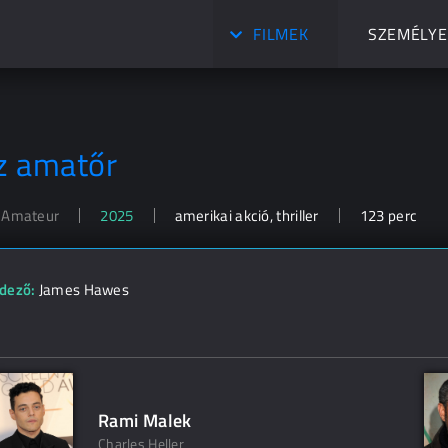
FILMEK
SZEMÉLYE
z amatőr
 Amateur
2025
amerikai akció, thriller
123 perc
dező:
James Hawes
Rami Malek
Charles Heller