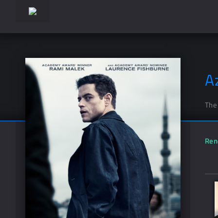
A
The
Ren