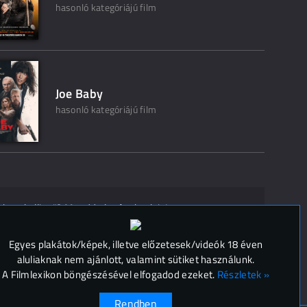
hasonló kategóriájú film
Joe Baby
hasonló kategóriájú film
ak ne kelljen"? Mondd el másoknak is!
 (
0
)
Egyes plakátok/képek, illetve előzetesek/videók 18 éven
aluliaknak nem ajánlott, valamint sütiket használunk.
A Filmlexikon böngészésével elfogadod ezeket.
Részletek »
Rendben