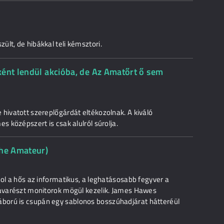
lt, de hibákkal teli kémsztori.
ként lendül akcióba, de Az Amatőrt ő sem
hivatott szereplőgárdát eltékozolnak. A kiváló
s középszert is csak alulról súrolja.
The Amateur)
hol a hős az informatikus, a leghatásosabb fegyver a
javarészt monitorok mögül kezelik. James Hawes
ború is csupán egy sablonos bosszúhadjárat hátteréül