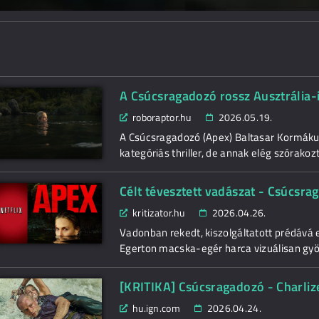
A Csúcsragadozó rossz Ausztrália-im
roboraptor.hu
2026.05.19.
A Csúcsragadozó (Apex) Baltasar Kormákur ú
kategóriás thriller, de annak elég szórakoz
Célt tévesztett vadászat - Csúcsrag
kritizator.hu
2026.04.26.
Vadonban rekedt, kiszolgáltatott prédává 
Egerton macska-egér harca vizuálisan gyö
[KRITIKA] Csúcsragadozó - Charli
hu.ign.com
2026.04.24.