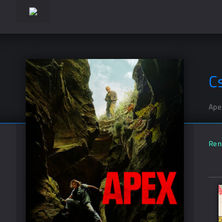
C
Ape
Ren