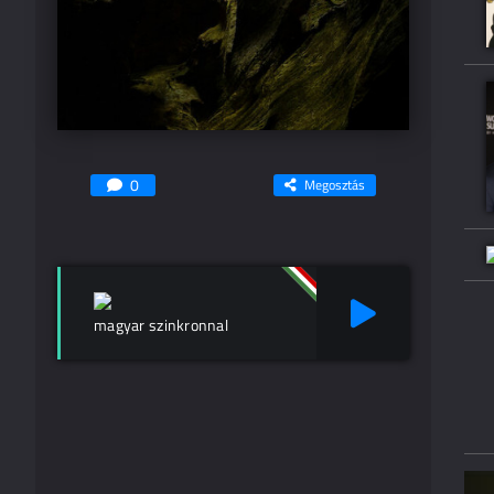
0
Megosztás
magyar szinkronnal