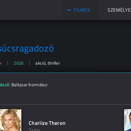
FILMEK
SZEMÉLYE
súcsragadozó
x
2026
akció, thriller
dező:
Baltasar Kormákur
Charlize Theron
Sasha