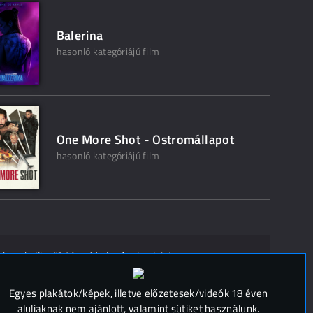
Balerina
hasonló kategóriájú film
One More Shot - Ostromállapot
hasonló kategóriájú film
ak ne kelljen"? Mondd el másoknak is!
 (
0
)
Egyes plakátok/képek, illetve előzetesek/videók 18 éven
aluliaknak nem ajánlott, valamint sütiket használunk.