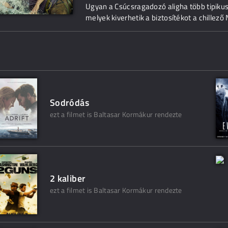
Ugyan a Csúcsragadozó aligha több tipiku
melyek kiverhetik a biztosítékot a chillező 
Sodródás
ezt a filmet is Baltasar Kormákur rendezte
2 kaliber
ezt a filmet is Baltasar Kormákur rendezte