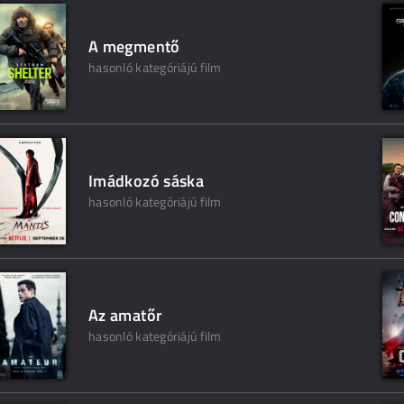
A megmentő
hasonló kategóriájú film
Imádkozó sáska
hasonló kategóriájú film
Az amatőr
hasonló kategóriájú film