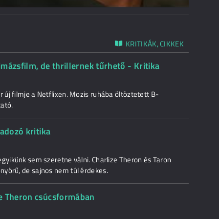
KRITIKÁK, CIKKEK
ázsfilm, de thrillernek tűrhető - Kritika
j filmje a Netflixen. Mozis ruhába öltöztetett B-
tató.
adozó kritika
egyikünk sem szeretne válni. Charlize Theron és Taron
nyörű, de sajnos nem túl érdekes.
ze Theron csúcsformában