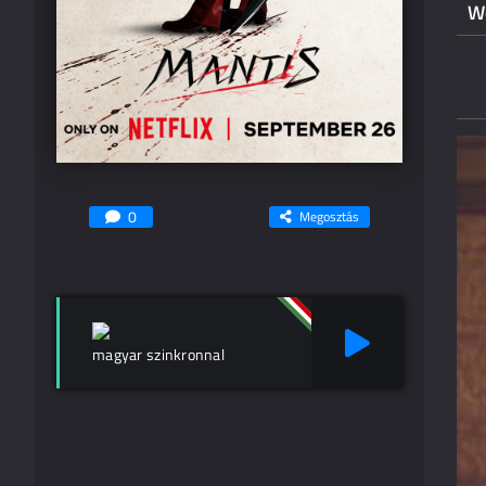
Wo
0
Megosztás
magyar szinkronnal