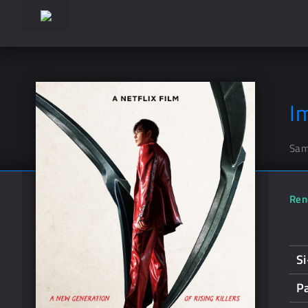
I
Sam
Ren
S
P