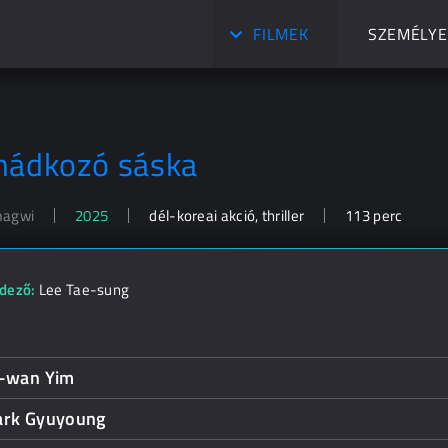
FILMEK
SZEMÉLYE
mádkozó sáska
agwi
2025
dél-koreai akció, thriller
113 perc
dező:
Lee Tae-sung
i-wan Yim
ark Gyuyoung