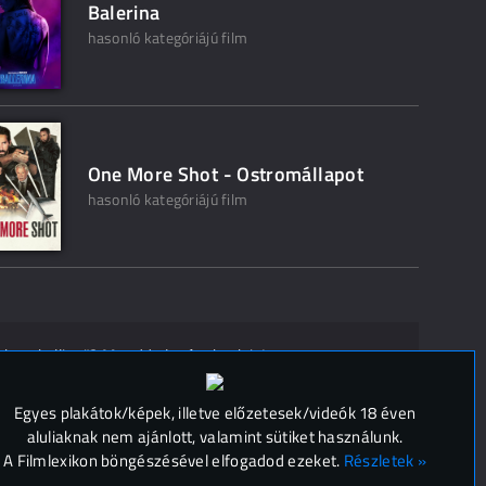
Balerina
hasonló kategóriájú film
One More Shot - Ostromállapot
hasonló kategóriájú film
ak ne kelljen"? Mondd el másoknak is!
 (
0
)
Egyes plakátok/képek, illetve előzetesek/videók 18 éven
aluliaknak nem ajánlott, valamint sütiket használunk.
A Filmlexikon böngészésével elfogadod ezeket.
Részletek »