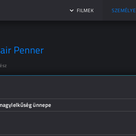
FILMEK
SZEMÉLYE
lair Penner
nész
 nagylelkűség ünnepe