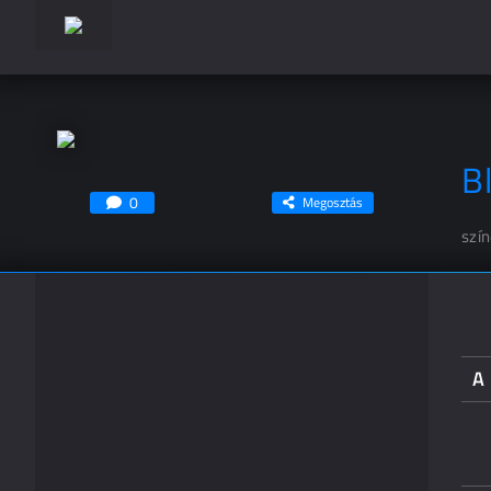
B
0
Megosztás
szí
A