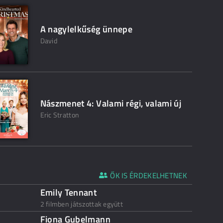
A nagylelkűség ünnepe
David
Nászmenet 4: Valami régi, valami új
Eric Stratton
ŐK IS ÉRDEKELHETNEK
Emily Tennant
2 filmben játszottak együtt
Fiona Gubelmann