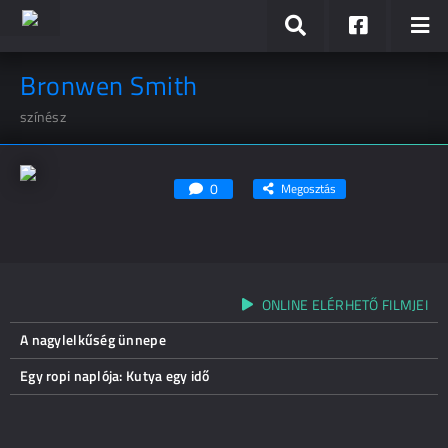
Bronwen Smith
színész
0
Megosztás
ONLINE ELÉRHETŐ FILMJEI
A nagylelkűség ünnepe
Egy ropi naplója: Kutya egy idő