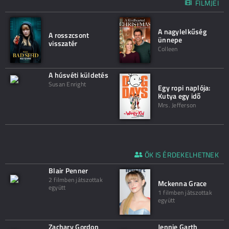
FILMJEI
A nagylelkűség
A rosszcsont
ünnepe
visszatér
Colleen
A húsvéti küldetés
Susan Enright
Egy ropi naplója:
Kutya egy idő
Mrs. Jefferson
ŐK IS ÉRDEKELHETNEK
Blair Penner
2 filmben játszottak
Mckenna Grace
együtt
1 filmben játszottak
együtt
Zachary Gordon
Jennie Garth