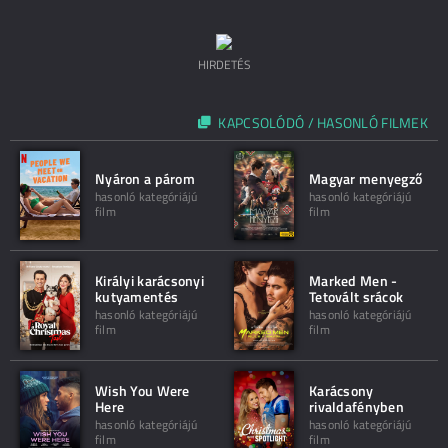
HIRDETÉS
KAPCSOLÓDÓ / HASONLÓ FILMEK
Nyáron a párom
Magyar menyegző
hasonló kategóriájú
hasonló kategóriájú
film
film
Királyi karácsonyi
Marked Men -
kutyamentés
Tetovált srácok
hasonló kategóriájú
hasonló kategóriájú
film
film
Wish You Were
Karácsony
Here
rivaldafényben
hasonló kategóriájú
hasonló kategóriájú
film
film