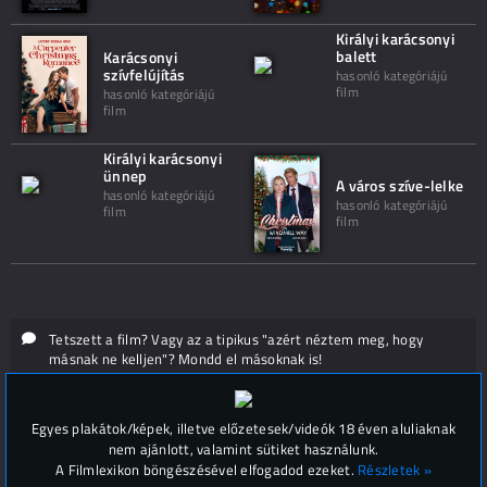
Királyi karácsonyi
balett
Karácsonyi
szívfelújítás
hasonló kategóriájú
film
hasonló kategóriájú
film
Királyi karácsonyi
ünnep
A város szíve-lelke
hasonló kategóriájú
hasonló kategóriájú
film
film
Tetszett a film? Vagy az a tipikus "azért néztem meg, hogy
másnak ne kelljen"? Mondd el másoknak is!
Hozzászólások (
0
)
Egyes plakátok/képek, illetve előzetesek/videók 18 éven aluliaknak
nem ajánlott, valamint sütiket használunk.
A Filmlexikon böngészésével elfogadod ezeket.
Részletek »