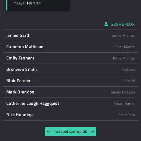
magyar felirattal
SZEREPLŐK
Jennie Garth
Jamie Monroe
Cameron Mathison
Scott Morris
Emily Tennant
Kylie Monroe
Bronwen Smith
Colleen
Blair Penner
David
Mark Brandon
Randy McLean
Catherine Lough Haggquist
Amari Harris
Nick Hunnings
Sean Cain
További szereplők