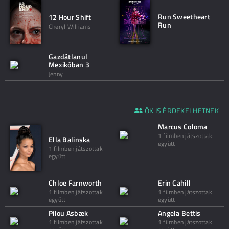
Run Sweetheart
12 Hour Shift
Run
Cheryl Williams
Gazdátlanul
Mexikóban 3
Jenny
ŐK IS ÉRDEKELHETNEK
Marcus Coloma
1 filmben játszottak
Ella Balinska
együtt
1 filmben játszottak
együtt
Chloe Farnworth
Erin Cahill
1 filmben játszottak
1 filmben játszottak
együtt
együtt
Pilou Asbæk
Angela Bettis
1 filmben játszottak
1 filmben játszottak