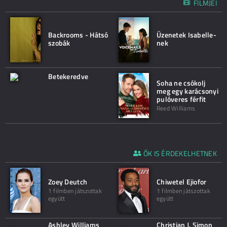
FILMJEI
Backrooms - Hátsó
Üzenetek Isabelle-
szobák
nek
Betekeredve
Soha ne csókolj
meg egy karácsonyi
pulóveres férfit
Reed Williams
ŐK IS ÉRDEKELHETNEK
Zoey Deutch
Chiwetel Ejiofor
1 filmben játszottak
1 filmben játszottak
együtt
együtt
Ashley Williams
Christian J. Simon