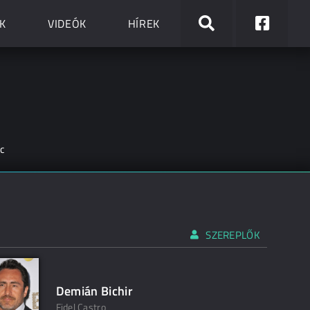
K
VIDEÓK
HÍREK
c
SZEREPLŐK
Demián Bichir
Fidel Castro