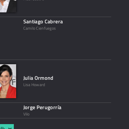
Santiago Cabrera
Camilo Cienfuegos
Julia Ormond
Lisa Howard
Jorge Perugorría
Vilo
lők