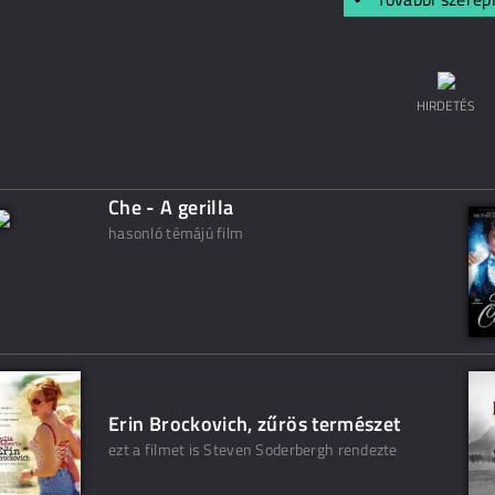
HIRDETÉS
Che - A gerilla
hasonló témájú film
Erin Brockovich, zűrös természet
ezt a filmet is Steven Soderbergh rendezte