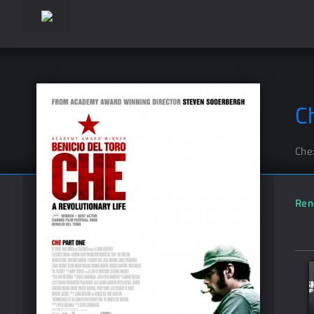
C
Che
Ren