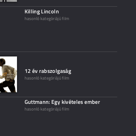
Killing Lincoln
hasonló kategóriájú film
12 év rabszolgaság
hasonló kategóriájú film
Guttmann: Egy kivételes ember
hasonló kategóriájú film