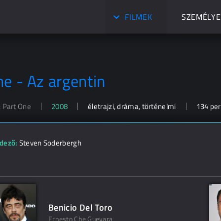
FILMEK
SZEMÉLYE
he - Az argentin
: Part One
2008
életrajzi, dráma, történelmi
134 per
dező:
Steven Soderbergh
Benicio Del Toro
Ernesto Che Guevara