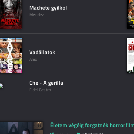
Machete gyilkol
Mendez
Vadállatok
Alex
Che - A gerilla
Fidel Castro
Életem végéig forgatnék horrorfil