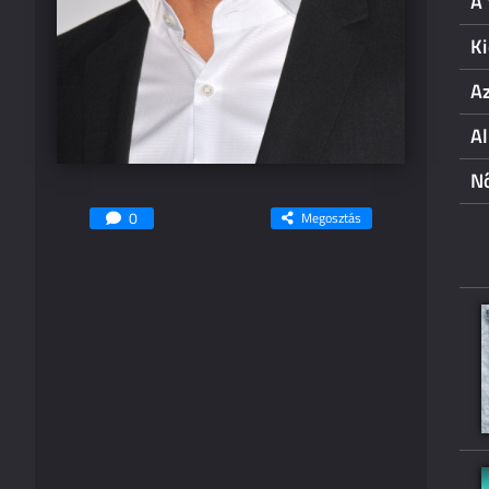
A 
K
Az
Al
Nő
0
Megosztás