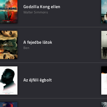
Godzilla Kong ellen
Walter Simmons
A fejedbe látok
Ben
Az éjféli égbolt