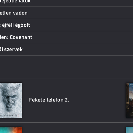
fejedbe látok
ietlen vadon
 éjféli égbolt
ien: Covenant
i szervek
Fekete telefon 2.