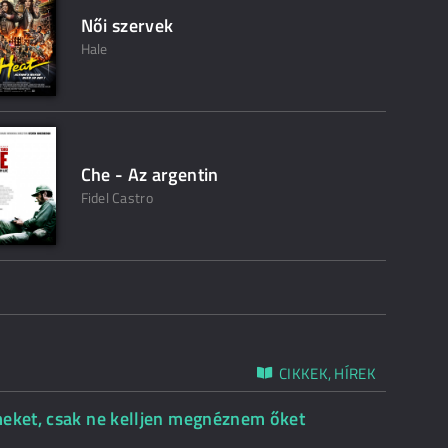
Női szervek
Hale
Che - Az argentin
Fidel Castro
CIKKEK, HÍREK
meket, csak ne kelljen megnéznem őket