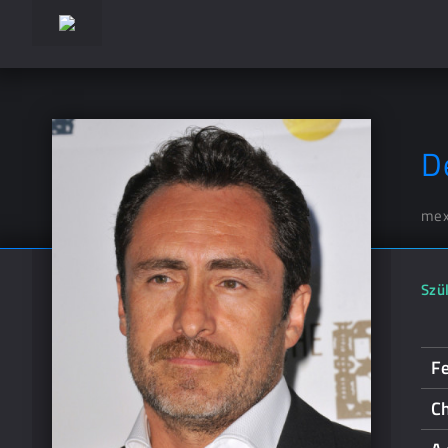
D
mex
Szül
Fe
C