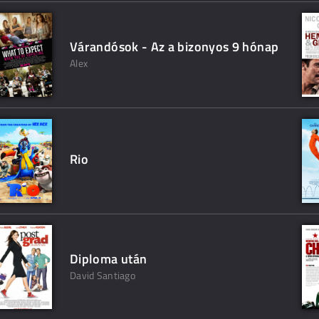
Várandósok - Az a bizonyos 9 hónap
Alex
Rio
Diploma után
David Santiago