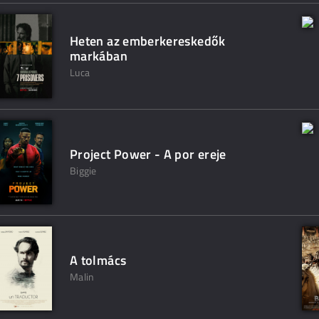
Heten az emberkereskedők
markában
Luca
Project Power - A por ereje
Biggie
A tolmács
Malin