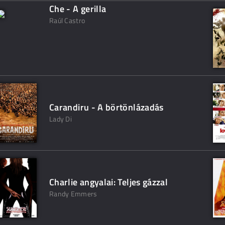
Che - A gerilla
Raúl Castro
Carandiru - A börtönlázadás
Lady Di
Charlie angyalai: Teljes gázzal
Randy Emmers