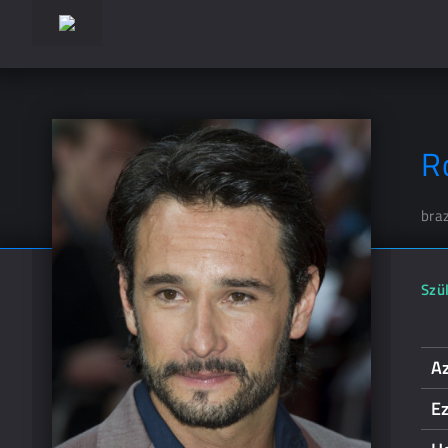
R
braz
Szül
A
Ez