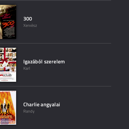
300
Xerxész
Igazából szerelem
Karl
Charlie angyalai
Randy