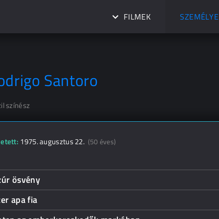
FILMEK
SZEMÉLYE
odrigo Santoro
il színész
etett:
1975. augusztus 22.
(50 éves)
zúr ösvény
er apa fia