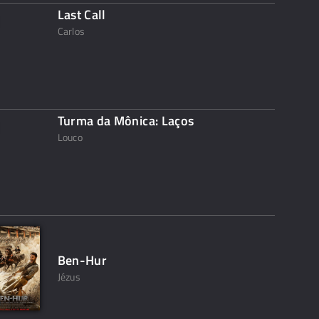
Last Call
Carlos
Turma da Mônica: Laços
Louco
Ben-Hur
Jézus