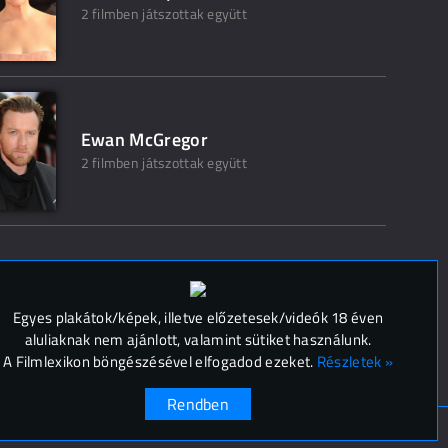
2 filmben játszottak együtt
Ewan McGregor
2 filmben játszottak együtt
 (
0
)
Egyes plakátok/képek, illetve előzetesek/videók 18 éven
aluliaknak nem ajánlott, valamint sütiket használunk.
A Filmlexikon böngészésével elfogadod ezeket.
Részletek »
Rendben
ok