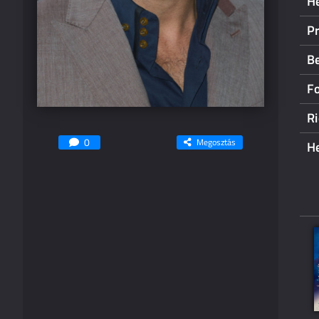
H
Pr
B
Fo
Ri
0
Megosztás
H