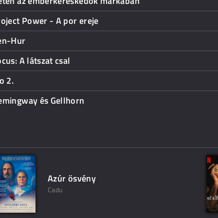
eten az emberkereskedők markában
oject Power - A por ereje
en-Hur
cus: A látszat csal
o 2.
emingway és Gellhorn
Azúr ösvény
Cadu