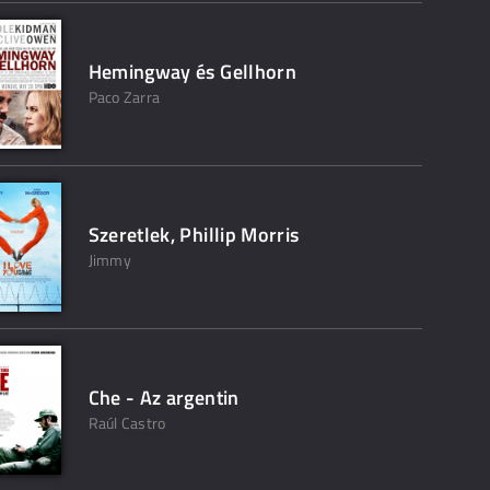
Hemingway és Gellhorn
Paco Zarra
Szeretlek, Phillip Morris
Jimmy
Che - Az argentin
Raúl Castro