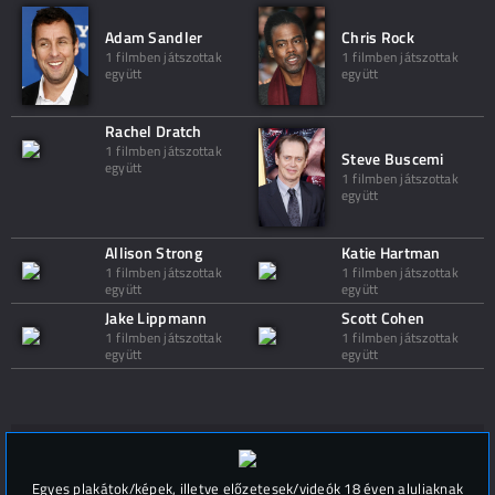
Adam Sandler
Chris Rock
1 filmben játszottak
1 filmben játszottak
együtt
együtt
Rachel Dratch
1 filmben játszottak
Steve Buscemi
együtt
1 filmben játszottak
együtt
Allison Strong
Katie Hartman
1 filmben játszottak
1 filmben játszottak
együtt
együtt
Jake Lippmann
Scott Cohen
1 filmben játszottak
1 filmben játszottak
együtt
együtt
Hozzászólások (
0
)
Egyes plakátok/képek, illetve előzetesek/videók 18 éven aluliaknak