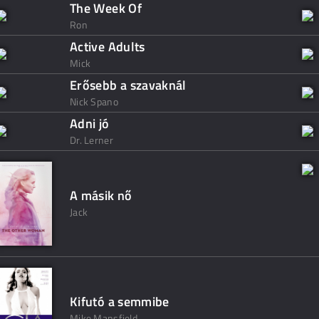
The Week Of
Ron
Active Adults
Mick
Erősebb a szavaknál
Nick Spano
Adni jó
Dr. Lerner
A másik nő
Jack
Kifutó a semmibe
Mike Mansfield