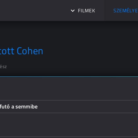
FILMEK
SZEMÉLYE
cott Cohen
nész
ifutó a semmibe