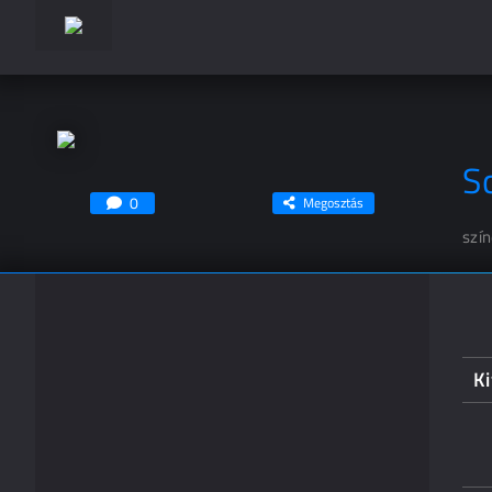
S
0
Megosztás
szí
K