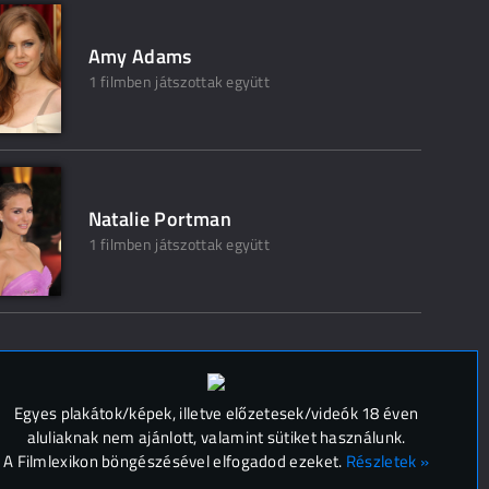
Amy Adams
1 filmben játszottak együtt
Natalie Portman
1 filmben játszottak együtt
 (
0
)
Egyes plakátok/képek, illetve előzetesek/videók 18 éven
aluliaknak nem ajánlott, valamint sütiket használunk.
A Filmlexikon böngészésével elfogadod ezeket.
Részletek »