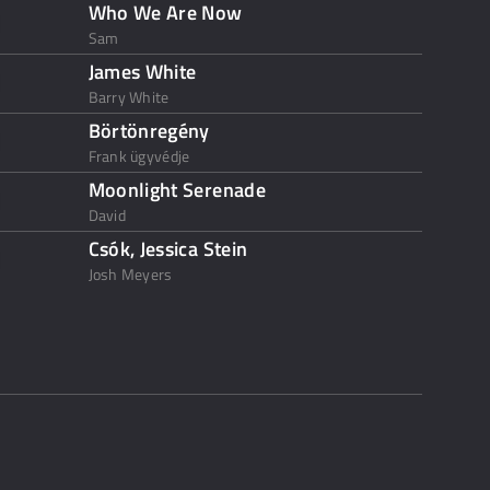
Who We Are Now
Sam
James White
Barry White
Börtönregény
Frank ügyvédje
Moonlight Serenade
David
Csók, Jessica Stein
Josh Meyers