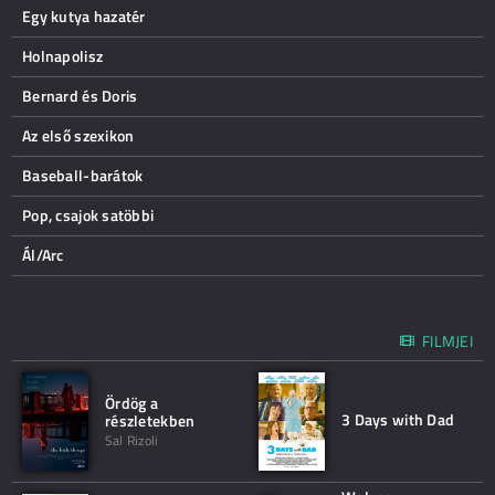
Egy kutya hazatér
Holnapolisz
Bernard és Doris
Az első szexikon
Baseball-barátok
Pop, csajok satöbbi
Ál/Arc
FILMJEI
Ördög a
3 Days with Dad
részletekben
Sal Rizoli