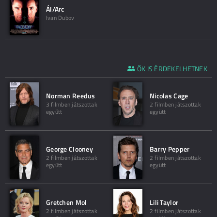
Ál/Arc
Ivan Dubov
ŐK IS ÉRDEKELHETNEK
Norman Reedus
Nicolas Cage
3 filmben játszottak
2 filmben játszottak
együtt
együtt
George Clooney
Barry Pepper
2 filmben játszottak
2 filmben játszottak
együtt
együtt
Gretchen Mol
Lili Taylor
2 filmben játszottak
2 filmben játszottak