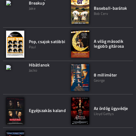
Breakup
Baseball-barátok
Jake
Bob Cerv
A világ második
Pop, csajok satöbbi
legjobb gitárosa
Paul
Hibátlanok
Jacko
8 milliméter
George
Az ördög ügyvédje
Egyéjszakás kaland
Lloyd Gettys