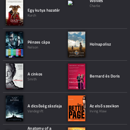
Wolves
Charlie
Egy kutya hazatér
Kurch
Pénzes cápa
Holnapolisz
Nelson
A cinkos
Bernard és Doris
Smith
A dicsőség zászlaja
Az első szexikon
Vandegrift
Irving Klaw
Anatomy of a