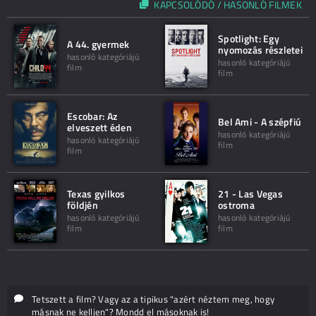
KAPCSOLÓDÓ / HASONLÓ FILMEK
Spotlight: Egy
A 44. gyermek
nyomozás részletei
hasonló kategóriájú
hasonló kategóriájú
film
film
Escobar: Az
Bel Ami - A szépfiú
elveszett éden
hasonló kategóriájú
hasonló kategóriájú
film
film
Texas gyilkos
21 - Las Vegas
földjén
ostroma
hasonló kategóriájú
hasonló kategóriájú
film
film
Tetszett a film? Vagy az a tipikus "azért néztem meg, hogy
másnak ne kelljen"? Mondd el másoknak is!