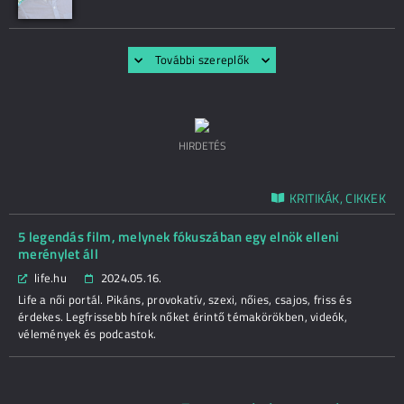
További szereplők
HIRDETÉS
KRITIKÁK, CIKKEK
5 legendás film, melynek fókuszában egy elnök elleni
merénylet áll
life.hu
2024.05.16.
Life a női portál. Pikáns, provokatív, szexi, nőies, csajos, friss és
érdekes. Legfrissebb hírek nőket érintő témakörökben, videók,
vélemények és podcastok.