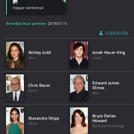
magyar szinkronnal
Amerikai mozi premier:
2019.01.11.
SZEREPLŐK
Ashley Judd
Jonah Hauer-King
Terri
Lucas
Edward James
Chris Bauer
Olmos
Kurch
Axel
Bryce Dallas
Alexandra Shipp
Howard
Olivia
Bella (szinkronhang)