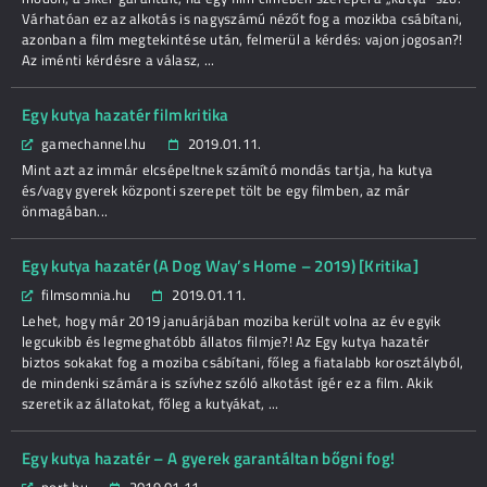
Várhatóan ez az alkotás is nagyszámú nézőt fog a mozikba csábítani,
azonban a film megtekintése után, felmerül a kérdés: vajon jogosan?!
Az iménti kérdésre a válasz, ...
Egy kutya hazatér filmkritika
gamechannel.hu
2019.01.11.
Mint azt az immár elcsépeltnek számító mondás tartja, ha kutya
és/vagy gyerek központi szerepet tölt be egy filmben, az már
önmagában...
Egy kutya hazatér (A Dog Way’s Home – 2019) [Kritika]
filmsomnia.hu
2019.01.11.
Lehet, hogy már 2019 januárjában moziba került volna az év egyik
legcukibb és legmeghatóbb állatos filmje?! Az Egy kutya hazatér
biztos sokakat fog a moziba csábítani, főleg a fiatalabb korosztályból,
de mindenki számára is szívhez szóló alkotást ígér ez a film. Akik
szeretik az állatokat, főleg a kutyákat, ...
Egy kutya hazatér – A gyerek garantáltan bőgni fog!