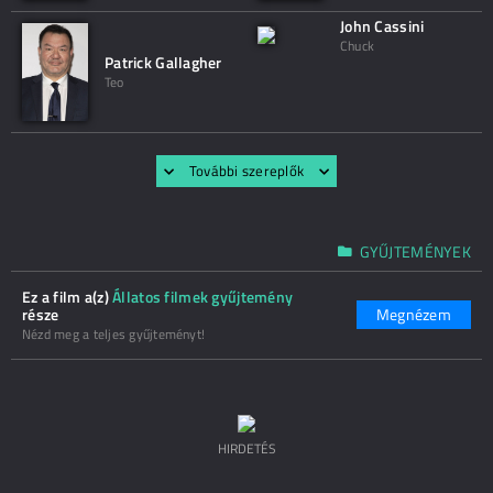
John Cassini
Chuck
Patrick Gallagher
Teo
További szereplők
GYŰJTEMÉNYEK
Ez a film a(z)
Állatos filmek gyűjtemény
része
Megnézem
Nézd meg a teljes gyűjteményt!
HIRDETÉS