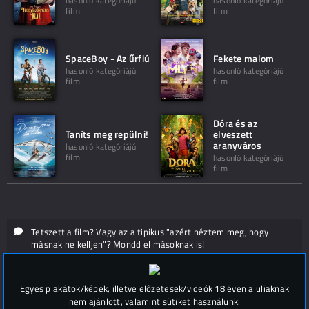
hasonló kategóriájú
hasonló kategóriájú
film
film
SpaceBoy - Az űrfiú
Fekete malom
hasonló kategóriájú
hasonló kategóriájú
film
film
Dóra és az
Taníts meg repülni!
elveszett
aranyváros
hasonló kategóriájú
film
hasonló kategóriájú
film
Tetszett a film? Vagy az a tipikus "azért néztem meg, hogy
másnak ne kelljen"? Mondd el másoknak is!
Hozzászólások (
0
)
Egyes plakátok/képek, illetve előzetesek/videók 18 éven aluliaknak
nem ajánlott, valamint sütiket használunk.