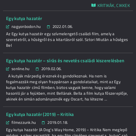
KRITIKÁK, CIKKEK
Egy kutya hazatér
nagyonbodon.hu
2022.01.06.
Az Egy kutya hazatér egy szívmelengető családi film, amely a
szeretetről, a hűségről és a kitartásról szól. Sztori Miután a hűséges
Bel
Egy kutya hazatér – sírás és nevetés családi kiszerelésben
sonline.hu
2019.02.06.
A kutyák márpedig éreznek és gondolkoznak. Ha nem is
fogalmazzák meg olyan frappánsan a gondolataikat, mint az Egy
kutya hazatér című filmben, biztos vagyok benne, hogy valami
hasonló jár a fejükben, mint Bellának. Bella a film kutya főszereplője,
akinek én simán adományoznék egy Oscart, ha létezne ...
Egy kutya hazatér (2019) – Kritika
filmezzunk.hu
2019.01.18.
Egy kutya hazatér (A Dog’s Way Home, 2019) – Kritika Nem meglepő
módon, a siker garantált, ha egy film címében szerepel a „kutya” szó.