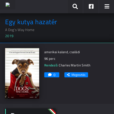
Egy kutya hazatér
A Dog's Way Home
2019
amerikai kaland, családi
96 perc
Rendező:
Charles Martin Smith
0
Megosztás