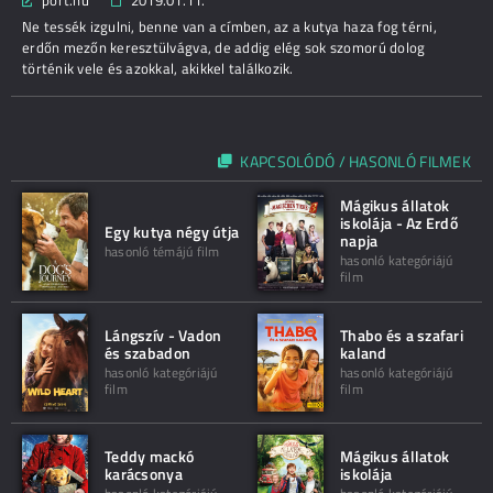
port.hu
2019.01.11.
Ne tessék izgulni, benne van a címben, az a kutya haza fog térni,
erdőn mezőn keresztülvágva, de addig elég sok szomorú dolog
történik vele és azokkal, akikkel találkozik.
KAPCSOLÓDÓ / HASONLÓ FILMEK
Mágikus állatok
iskolája - Az Erdő
Egy kutya négy útja
napja
hasonló témájú film
hasonló kategóriájú
film
Lángszív - Vadon
Thabo és a szafari
és szabadon
kaland
hasonló kategóriájú
hasonló kategóriájú
film
film
Teddy mackó
Mágikus állatok
karácsonya
iskolája