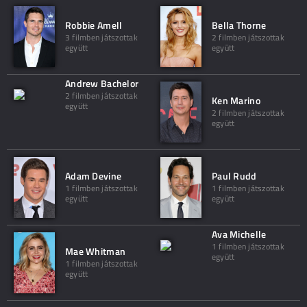
Robbie Amell
Bella Thorne
3 filmben játszottak
2 filmben játszottak
együtt
együtt
Andrew Bachelor
2 filmben játszottak
Ken Marino
együtt
2 filmben játszottak
együtt
Adam Devine
Paul Rudd
1 filmben játszottak
1 filmben játszottak
együtt
együtt
Ava Michelle
1 filmben játszottak
Mae Whitman
együtt
1 filmben játszottak
együtt