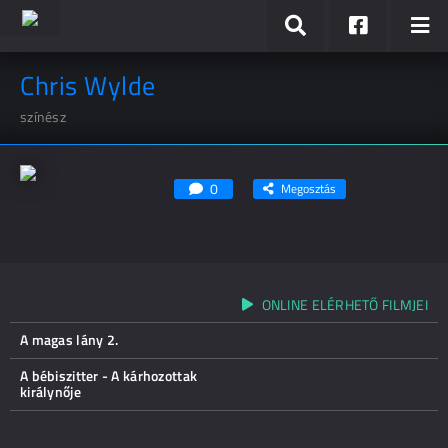
Chris Wylde
színész
0
Megosztás
ONLINE ELÉRHETŐ FILMJEI
A magas lány 2.
A bébiszitter - A kárhozottak
királynője