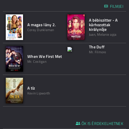
FILMJEI
A bébiszitter - A
A magas lány 2.
kárhozottak
királynője
Corey Dunkleman
Juan, Melanie apja
The Duff
Mr. Filmore
When We First Met
Mr. Costigan
A tíz
Kevin Lipworth
ŐK IS ÉRDEKELHETNEK