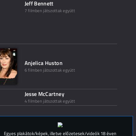
Jeff Bennett
7 filmben játszottak együtt
Anjelica Huston
6 filmben játszottak együtt
Jesse McCartney
4 filmben játszottak együtt
 (
0
)
Egyes plakátok/képek, illetve előzetesek/videók 18 éven