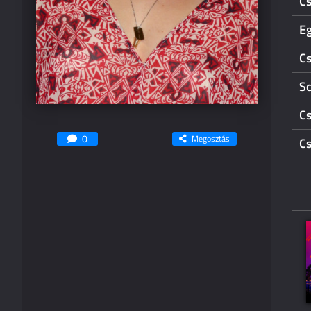
Cs
Eg
Cs
Sc
Cs
0
Megosztás
Cs