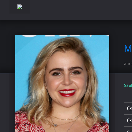
M
ame
Szül
Cs
Cs