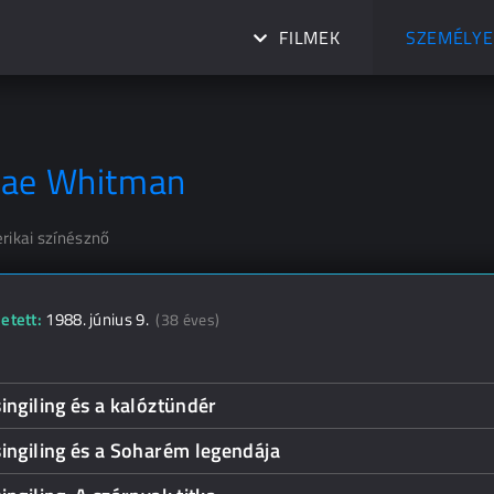
FILMEK
SZEMÉLYE
ae Whitman
rikai színésznő
etett:
1988. június 9.
(38 éves)
ingiling és a kalóztündér
ingiling és a Soharém legendája