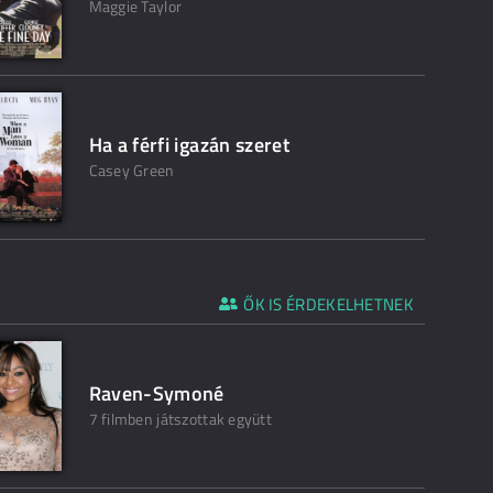
Maggie Taylor
Ha a férfi igazán szeret
Casey Green
ŐK IS ÉRDEKELHETNEK
Raven-Symoné
7 filmben játszottak együtt