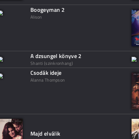
Boogeyman 2
Alison
A dzsungel könyve 2
Shanti (szinkronhang)
Csodák ideje
Alanna Thompson
Majd elválik