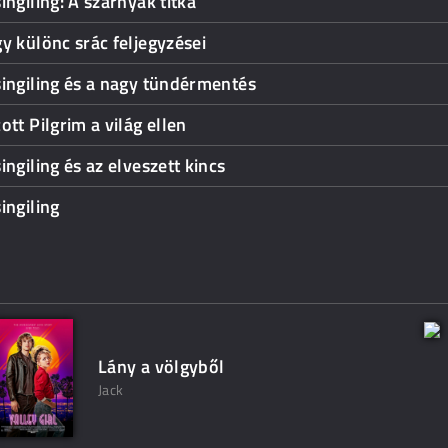
ingiling: A szárnyak titka
y különc srác feljegyzései
ingiling és a nagy tündérmentés
ott Pilgrim a világ ellen
ingiling és az elveszett kincs
ingiling
Lány a völgyből
Jack