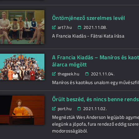
Öntömjénező szerelmes levél
art7.hu
2021.11.08.
A Francia Kiadás - Fátrai Kata írása
A Francia Kiadás – Maníros és ka
álarca mögött
thegeek.hu
2021.11.04.
Maníros és kaotikus unalom egy művészfi
Őrült beszéd, és nincs benne rends
port.hu
2021.11.02.
Megnéztük Wes Anderson legújabb agymenés
elegünk a jópofa, fura rendező eddig szer
modorosságából.