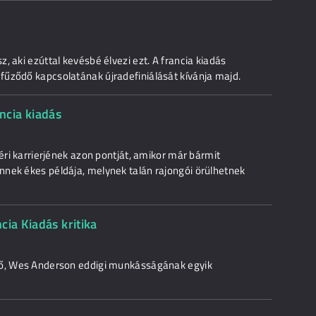
, aki ezúttal kevésbé élvezi ezt. A francia kiadás
űződő kapcsolatának újradefiniálását kívánja majd.
cia kiadás
éri karrierjének azon pontját, amikor már bármit
nek ékes példája, melynek talán rajongói örülhetnek
cia Kiadás kritika
ző, Wes Anderson eddigi munkásságának egyik