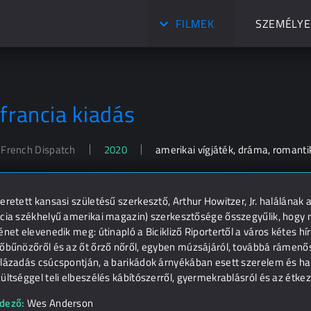
FILMEK
SZEMÉLYE
 francia kiadás
 French Dispatch
2020
amerikai vígjáték, dráma, romanti
eretett kansasi születésű szerkesztő, Arthur Howitzer, Jr. halálának 
ncia székhelyű amerikai magazin) szerkesztősége ősszegyűlik, hogy 
énet elevenedik meg: útinapló a Bicikliző Riportertől a város kétes h
tőbűnözőről és az őt őrző nőről, egyben múzsájáról, továbbá rámenő
lázadás csúcspontján, a barikádok árnyékában esett szerelem és halá
ültséggel teli elbeszélés kábítószerről, gyermekrablásról és az étk
dező:
Wes Anderson