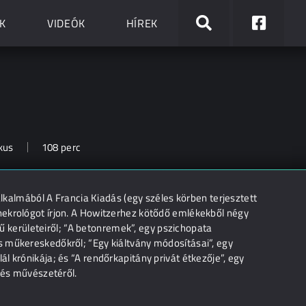
K
VIDEÓK
HÍREK
kus
108 perc
alkalmából A Francia Kiadás (egy széles körben terjesztett
nekrológot írjon. A Howitzerhez kötődő emlékekből négy
írű kerületeiről; “A betonremek”, egy pszichopata
s műkereskedőkről; “Egy kiáltvány módosításai”, egy
l krónikája; és “A rendőrkapitány privát étkezője”, egy
ezés művészetéről.