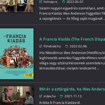
hetnap.rs
2022.04.07.
Valami nagyon egyedi és személyes, amit
Francia Kiadás Wes Anderson független fi
a rajongóknak — és főleg saját magának ..
A Francia Kiadás (The French Dispa
filmdroid.hu
2022.02.06.
írta Nikodémus Wes Anderson (Holdfény kir
leghíresebb amerikai függetlenfilmes rend
világa vagy sztárszínészeinek szenvtelen 
témaválasztásai, melyek rendszerint ...
Mit ér a sztárgárda, ha Wes Ande
index.hu
2021.11.12.
Kritika A Francia Kiadásról.