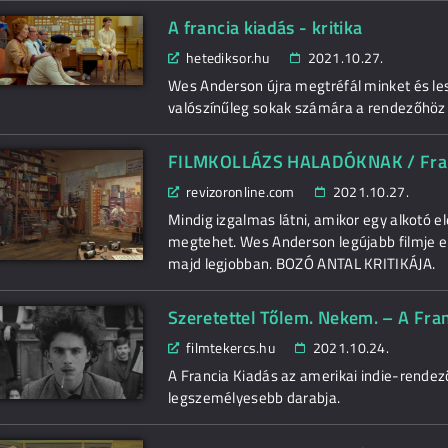
A francia kiadás - kritika
hetediksor.hu
2021.10.27.
Wes Anderson újra megtréfál minket és lesz
valószínűleg sokak számára a rendezőhöz f
FILMKOLLÁZS HALADÓKNAK / Fran
revizoronline.com
2021.10.27.
Mindig izgalmas látni, amikor egy alkotó el
megtehet. Wes Anderson legújabb filmje en
majd legjobban. BOZÓ ANTAL KRITIKÁJA.
Szeretettel Tőlem. Nekem. – A Fran
filmtekercs.hu
2021.10.24.
A Francia Kiadás az amerikai indie-rende
legszemélyesebb darabja.