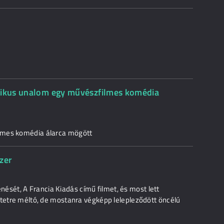
otikus unalom egy művészfilmes komédia
lmes komédia álarca mögött
zer
ét, A Francia Kiadás című filmet, és most lett
etetre méltó, de mostanra végképp lelepleződött öncélú