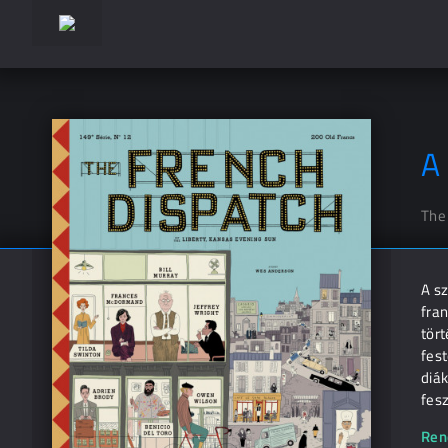
A
The
A sz
fra
tört
fes
diák
fesz
Ren