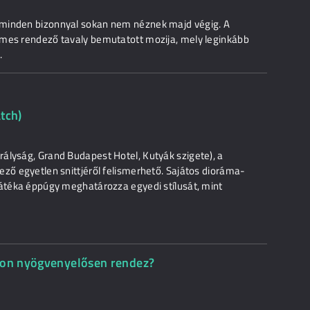
 minden bizonnyal sokan nem néznek majd végig. A
lmes rendező tavaly bemutatott mozija, mely leginkább
.
tch)
ályság, Grand Budapest Hotel, Kutyák szigete), a
ező egyetlen snittjéről felismerhető. Sajátos dioráma-
játéka éppúgy meghatározza egyedi stílusát, mint
rson nyögvenyelősen rendez?