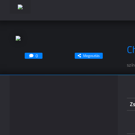
C
0
Megosztás
szí
Zs