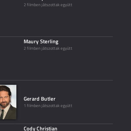
2 filmben játszottak együtt
Maury Sterling
2 filmben játszottak együtt
Gerard Butler
1 filmben játszottak együtt
Cody Christian