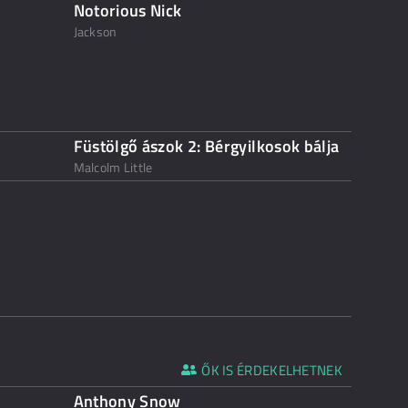
Notorious Nick
Jackson
Füstölgő ászok 2: Bérgyilkosok bálja
Malcolm Little
ŐK IS ÉRDEKELHETNEK
Anthony Snow