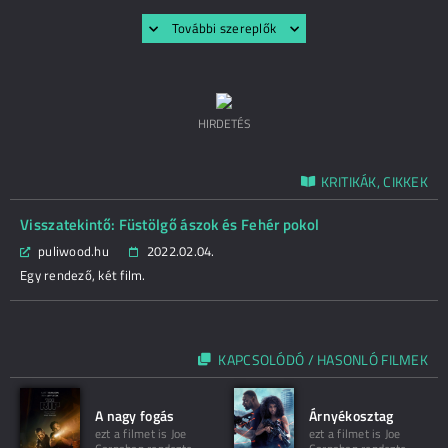
További szereplők
HIRDETÉS
KRITIKÁK, CIKKEK
Visszatekintő: Füstölgő ászok és Fehér pokol
puliwood.hu
2022.02.04.
Egy rendező, két film.
KAPCSOLÓDÓ / HASONLÓ FILMEK
A nagy fogás
Árnyékosztag
ezt a filmet is Joe
ezt a filmet is Joe