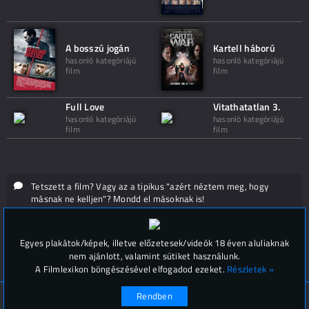
A bosszú jogán
Kartell háború
hasonló kategóriájú
hasonló kategóriájú
film
film
Full Love
Vitathatatlan 3.
hasonló kategóriájú
hasonló kategóriájú
film
film
Tetszett a film? Vagy az a tipikus "azért néztem meg, hogy
másnak ne kelljen"? Mondd el másoknak is!
Hozzászólások (
0
)
Egyes plakátok/képek, illetve előzetesek/videók 18 éven aluliaknak
nem ajánlott, valamint sütiket használunk.
A Filmlexikon böngészésével elfogadod ezeket.
Részletek »
Rendben
© Filmlexikon 2019-2026
Kapcsolat, impresszum