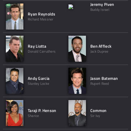
Jeremy Piven
Buddy Israel
Ryan Reynolds
Richard Messner
Ray Liotta
Ben Affleck
Donald Carruthers
Jack Dupree
Andy Garcia
Jason Bateman
Stanley Locke
Rupert Reed
Taraji P. Henson
Common
Sharice
Sir Ivy