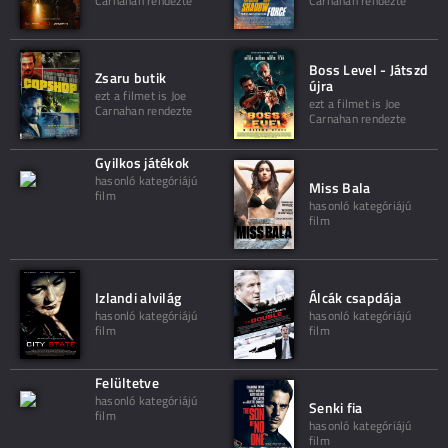
Carnahan rendezte
Carnahan rendezte
Boss Level - Játszd
Zsaru butik
újra
ezt a filmet is Joe
ezt a filmet is Joe
Carnahan rendezte
Carnahan rendezte
Gyilkos játékok
hasonló kategóriájú
Miss Bala
film
hasonló kategóriájú
film
Izlandi alvilág
Álcák csapdája
hasonló kategóriájú
hasonló kategóriájú
film
film
Felültetve
hasonló kategóriájú
Senki fia
film
hasonló kategóriájú
film