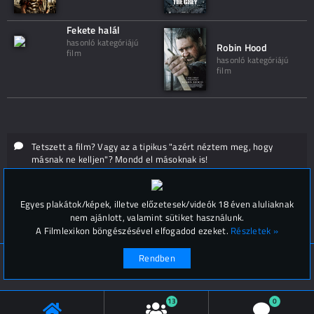
Fekete halál
hasonló kategóriájú
Robin Hood
film
hasonló kategóriájú
film
Tetszett a film? Vagy az a tipikus "azért néztem meg, hogy
másnak ne kelljen"? Mondd el másoknak is!
Hozzászólások (
0
)
Egyes plakátok/képek, illetve előzetesek/videók 18 éven aluliaknak
nem ajánlott, valamint sütiket használunk.
A Filmlexikon böngészésével elfogadod ezeket.
Részletek »
Rendben
© Filmlexikon 2019-2026
Kapcsolat, impresszum
Értesítési beállítások
13
0