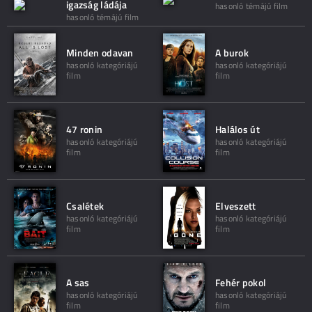
igazság ládája
hasonló témájú film
hasonló témájú film
Minden odavan
A burok
hasonló kategóriájú
hasonló kategóriájú
film
film
47 ronin
Halálos út
hasonló kategóriájú
hasonló kategóriájú
film
film
Csalétek
Elveszett
hasonló kategóriájú
hasonló kategóriájú
film
film
A sas
Fehér pokol
hasonló kategóriájú
hasonló kategóriájú
film
film