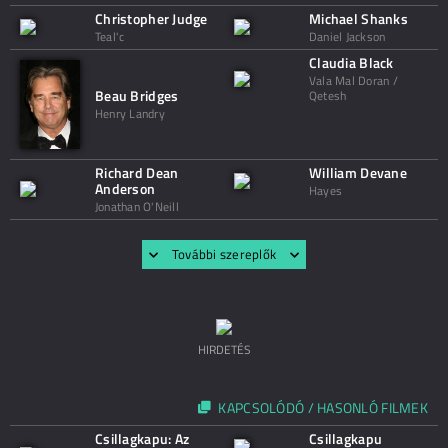
Christopher Judge
Michael Shanks
Teal'c
Daniel Jackson
Claudia Black
Vala Mal Doran /
Beau Bridges
Qetesh
Henry Landry
Richard Dean
William Devane
Anderson
Hayes
Jonathan O'Neill
További szereplők
HIRDETÉS
KAPCSOLÓDÓ / HASONLÓ FILMEK
Csillagkapu: Az
Csillagkapu