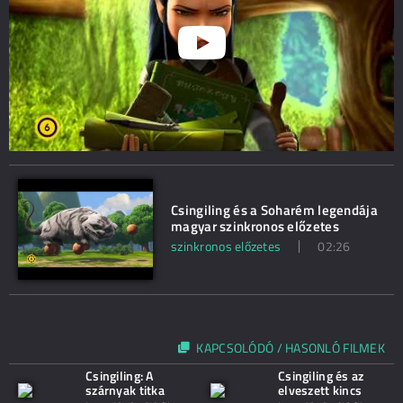
Csingiling és a Soharém legendája
magyar szinkronos előzetes
szinkronos előzetes
02:26
KAPCSOLÓDÓ / HASONLÓ FILMEK
Csingiling: A
Csingiling és az
szárnyak titka
elveszett kincs