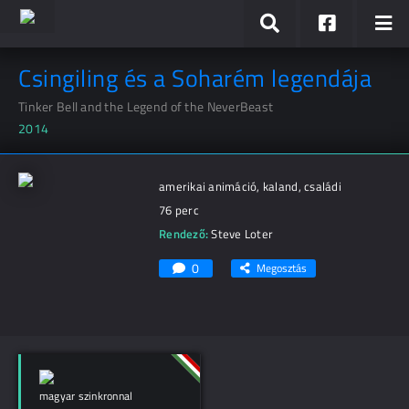
Csingiling és a Soharém legendája
Tinker Bell and the Legend of the NeverBeast
2014
amerikai animáció, kaland, családi
76 perc
Rendező:
Steve Loter
0
Megosztás
magyar szinkronnal