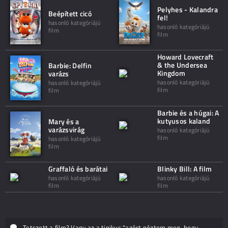
Pelyhes - Kalandra
Beépített cicó
fel!
hasonló kategóriájú
hasonló kategóriájú
film
film
Howard Lovecraft
& the Undersea
Barbie: Delfin
Kingdom
varázs
hasonló kategóriájú
hasonló kategóriájú
film
film
Barbie és a húgai: A
kutyusos kaland
Mary és a
varázsvirág
hasonló kategóriájú
film
hasonló kategóriájú
film
Graffaló és barátai
Blinky Bill: A film
hasonló kategóriájú
hasonló kategóriájú
film
film
Tetszett a film? Vagy az a tipikus "azért néztem meg, hogy