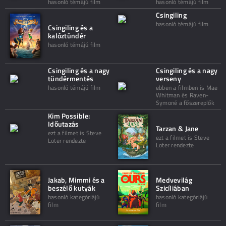
hasonló témájú film
hasonló témájú film
Csingiling
hasonló témájú film
Csingiling és a
kalóztündér
hasonló témájú film
Csingiling és a nagy
Csingiling és a nagy
tündérmentés
verseny
hasonló témájú film
ebben a filmben is Mae
Whitman és Raven-
Symoné a főszereplők
Kim Possible:
Időutazás
Tarzan & Jane
ezt a filmet is Steve
ezt a filmet is Steve
Loter rendezte
Loter rendezte
Jakab, Mimmi és a
Medvevilág
beszélő kutyák
Szicíliában
hasonló kategóriájú
hasonló kategóriájú
film
film