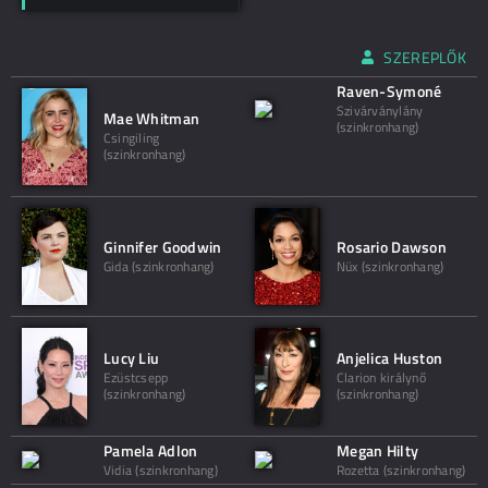
SZEREPLŐK
Raven-Symoné
Szivárványlány
Mae Whitman
(szinkronhang)
Csingiling
(szinkronhang)
Ginnifer Goodwin
Rosario Dawson
Gida (szinkronhang)
Nüx (szinkronhang)
Lucy Liu
Anjelica Huston
Ezüstcsepp
Clarion királynő
(szinkronhang)
(szinkronhang)
Pamela Adlon
Megan Hilty
Vidia (szinkronhang)
Rozetta (szinkronhang)