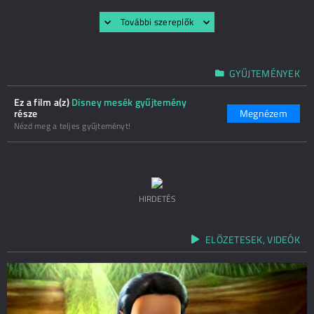
További szereplők
GYŰJTEMÉNYEK
Ez a film a(z)
Disney mesék gyűjtemény
része
Megnézem
Nézd meg a teljes gyűjteményt!
HIRDETÉS
ELŐZETESEK, VIDEÓK