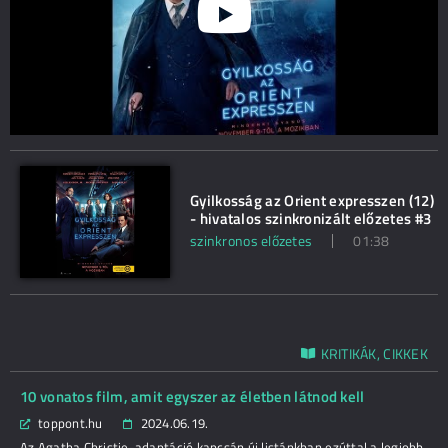
Gyilkosság az Orient expresszen (12)
- hivatalos szinkronizált előzetes #3
szinkronos előzetes
01:38
KRITIKÁK, CIKKEK
10 vonatos film, amit egyszer az életben látnod kell
toppont.hu
2024.06.19.
Az Agatha Christie-adaptáció kapcsán új listánkban ezúttal a legjobb