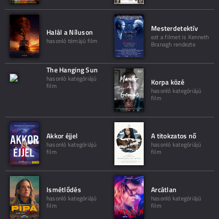
Mesterdetektív
Halál a Níluson
ezt a filmet is Kenneth
hasonló témájú film
Branagh rendezte
The Hanging Sun
hasonló kategóriájú
Korpa közé
film
hasonló kategóriájú
film
Akkor éjjel
A titokzatos nő
hasonló kategóriájú
hasonló kategóriájú
film
film
Ismétlődés
Arcátlan
hasonló kategóriájú
hasonló kategóriájú
film
film