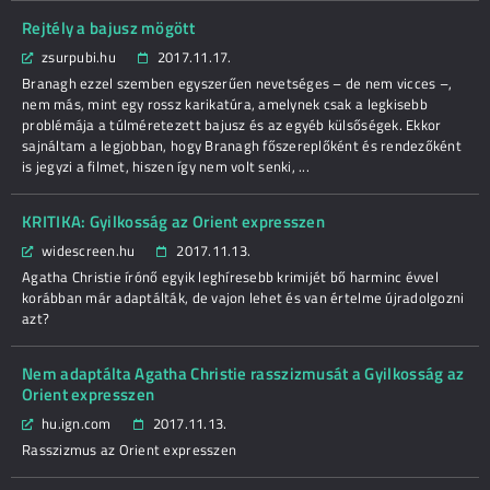
Rejtély a bajusz mögött
zsurpubi.hu
2017.11.17.
Branagh ezzel szemben egyszerűen nevetséges – de nem vicces –,
nem más, mint egy rossz karikatúra, amelynek csak a legkisebb
problémája a túlméretezett bajusz és az egyéb külsőségek. Ekkor
sajnáltam a legjobban, hogy Branagh főszereplőként és rendezőként
is jegyzi a filmet, hiszen így nem volt senki, ...
KRITIKA: Gyilkosság az Orient expresszen
widescreen.hu
2017.11.13.
Agatha Christie írónő egyik leghíresebb krimijét bő harminc évvel
korábban már adaptálták, de vajon lehet és van értelme újradolgozni
azt?
Nem adaptálta Agatha Christie rasszizmusát a Gyilkosság az
Orient expresszen
hu.ign.com
2017.11.13.
Rasszizmus az Orient expresszen