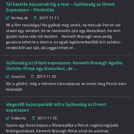
Túl kackiás bajusznak híg a leve – Gyilkosság az Orient
Expresszen – filmkritika
korkep.sk
2017.11.11.
Mi a film tanulsága? Ne gyilkolj meg senkit, ha Hercule Poirot-val
utazol egy vonaton, és ne hasznosíts újra egy klasszikust, ha nem
igazán tudsz vele mit kezdeni. Kenneth Branagh neve pedig
garancia lehetne a sikerre: az egyik legkiemelkedőbb brit színész-
rendezőről van szó, aki joggal hiheti el ...
Gyilkosság az Orient expresszen: Kenneth Branagh Agatha
Christie-filmje egy klasszikus „de ...
nuus.hu
2017.11.10.
Kár a gőzért, még a méretes harcsabajusz se menti meg Poirot ezen
kalandját.
Idegesítő bajuszparádé lett a Gyilkosság az Orient
expresszen
index.hu
2017.11.10.
Sajnos egy őszes bajusz a főszereplője a Poirot-regény legújabb
feldolgozásának. Kenneth Branagh filmje olcsó és unalmas.