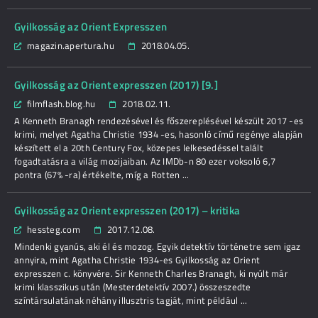
Gyilkosság az Orient Expresszen
magazin.apertura.hu
2018.04.05.
Gyilkosság az Orient expresszen (2017) [9.]
filmflash.blog.hu
2018.02.11.
A Kenneth Branagh rendezésével és főszereplésével készült 2017 -es
krimi, melyet Agatha Christie 1934 -es, hasonló című regénye alapján
készített el a 20th Century Fox, közepes lelkesedéssel talált
fogadtatásra a világ mozijaiban. Az IMDb-n 80 ezer voksoló 6,7
pontra (67% -ra) értékelte, míg a Rotten ...
Gyilkosság az Orient expresszen (2017) – kritika
hessteg.com
2017.12.08.
Mindenki gyanús, aki él és mozog. Egyik detektív történetre sem igaz
annyira, mint Agatha Christie 1934-es Gyilkosság az Orient
expresszen c. könyvére. Sir Kenneth Charles Branagh, ki nyúlt már
krimi klasszikus után (Mesterdetektív 2007.) összeszedte
színtársulatának néhány illusztris tagját, mint például ...