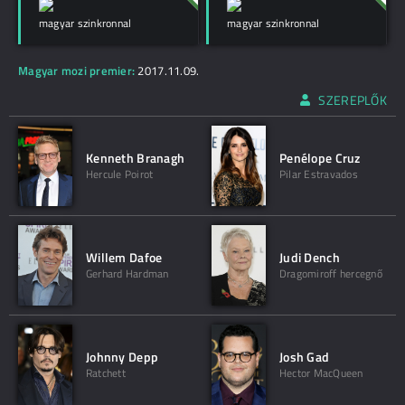
magyar szinkronnal
magyar szinkronnal
Magyar mozi premier:
2017.11.09.
SZEREPLŐK
Kenneth Branagh
Penélope Cruz
Hercule Poirot
Pilar Estravados
Willem Dafoe
Judi Dench
Gerhard Hardman
Dragomiroff hercegnő
Johnny Depp
Josh Gad
Ratchett
Hector MacQueen