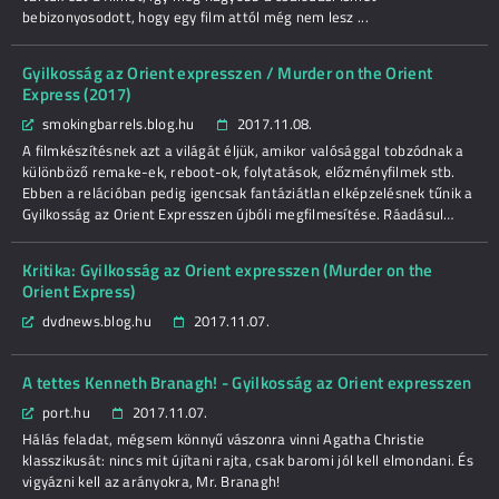
bebizonyosodott, hogy egy film attól még nem lesz ...
Gyilkosság az Orient expresszen / Murder on the Orient
Express (2017)
smokingbarrels.blog.hu
2017.11.08.
A filmkészítésnek azt a világát éljük, amikor valósággal tobzódnak a
különböző remake-ek, reboot-ok, folytatások, előzményfilmek stb.
Ebben a relációban pedig igencsak fantáziátlan elképzelésnek tűnik a
Gyilkosság az Orient Expresszen újbóli megfilmesítése. Ráadásul…
Kritika: Gyilkosság az Orient expresszen (Murder on the
Orient Express)
dvdnews.blog.hu
2017.11.07.
A tettes Kenneth Branagh! - Gyilkosság az Orient expresszen
port.hu
2017.11.07.
Hálás feladat, mégsem könnyű vászonra vinni Agatha Christie
klasszikusát: nincs mit újítani rajta, csak baromi jól kell elmondani. És
vigyázni kell az arányokra, Mr. Branagh!