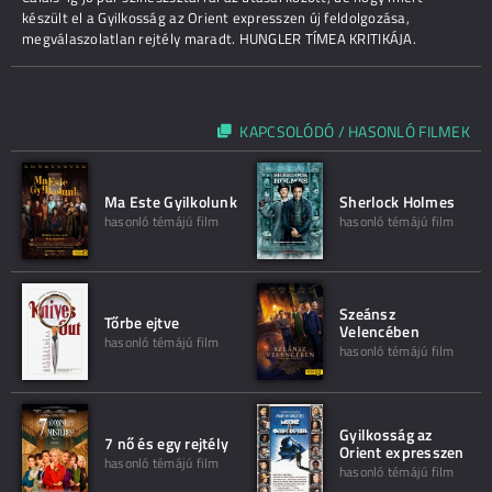
készült el a Gyilkosság az Orient expresszen új feldolgozása,
megválaszolatlan rejtély maradt. HUNGLER TÍMEA KRITIKÁJA.
KAPCSOLÓDÓ / HASONLÓ FILMEK
Ma Este Gyilkolunk
Sherlock Holmes
hasonló témájú film
hasonló témájú film
Szeánsz
Tőrbe ejtve
Velencében
hasonló témájú film
hasonló témájú film
Gyilkosság az
7 nő és egy rejtély
Orient expresszen
hasonló témájú film
hasonló témájú film