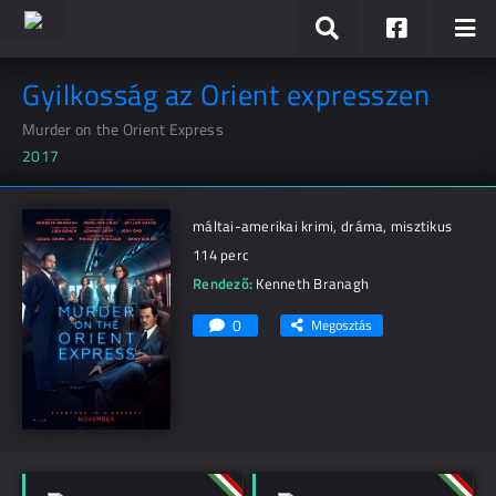
Gyilkosság az Orient expresszen
Murder on the Orient Express
2017
máltai-amerikai krimi, dráma, misztikus
114 perc
Rendező:
Kenneth Branagh
0
Megosztás