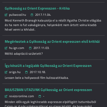
Gyilkosság az Orient Expresszen - Kritika
puliwood.hu
2017.11.04.
Most Kenneth Branagh kalauzolja el a nézőt Agatha Christie világába
és ha nem is fut vakvágányra, helyenként nem ártott volna kisebb
hével venni a kihívást.
Megérkeztek a Gyilkosság az Orient expresszen első kritikái
hu.ign.com
2017.11.03.
Méltó adaptáció született?
Így készült a legújabb Gyilkosság az Orient Expresszen
origo.hu
2017.10.18.
Lessen bele a hollywoodi film kulisszatitkaiba.
BAJUSZBAN UTAZUNK Gyilkosság az Orient expresszen
revizoronline.com
-
Minden idők egyik leghíresebb expressze elpöfögött Isztambulból
Calais-ig jó pár színészsztárral az utasai között, de hogy miért