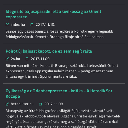
Idegesítő bajuszparádé lett a Gyilkosság az Orient
expresszen
index.hu
2017.11.10.
Sajnos egy őszes bajusz a főszereplője a Poirot-regény legújabb
feldolgozásának. Kenneth Branagh filmje olcsó és unalmas.
Poirot új bajuszt kapott, de ez sem segít rajta
24.hu
2017.11.09.
Bőven van mit nézni Kenneth Branagh sztárokkal telezsúfolt Orient
expresszén, csak épp izgulni nehéz közben – pedig ez azért nem
ártana egy kriminél. Spoilermentes kritika.
Gyilkosság az Orient expresszen - kritika - A Hetedik Sor
Közepe
hetediksor.hu
2017.11.08.
Manapság az újrafeldolgozások világát éljük, szinte várható volt,
hogy valaki előbb-utóbb előveszi Agatha Christie egyik legismertebb
regényét, és a beharangozókat, meg a színészgárdát elnézve okkal
vártuk ezt a filmet, így még nagyobb a csalódás. Ismét