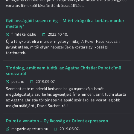
vonatos filmekből készítettünk összeállítást.
Gyilkosságból sosem elég – Miért virágzik a kortárs murder
mystery?
filmtekercs.hu
2023.10.10.
Újra fénykorát éli a murder mystery műfaj. A Poker Face kapcsán
járunk utána, mitől olyan népszerűek a kortárs gyilkossági
történetek.
Tíz dolog, amit nem tudtál az Agatha Christie: Poirot című
sorozatról
port.hu
2019.09.07.
Szombat este mindenki kedvenc belga nyomozója ismét
megdolgoztatja szürke kis agysejtjeit. Íme minden, amit tudni akartál
az Agatha Christie történetein alapuló szériáról és Poirot legjobb
megformálójáról, David Suchet-ről!
Poirot a vonaton – Gyilkosság az Orient expresszen
magazin.apertura.hu
2019.06.07.