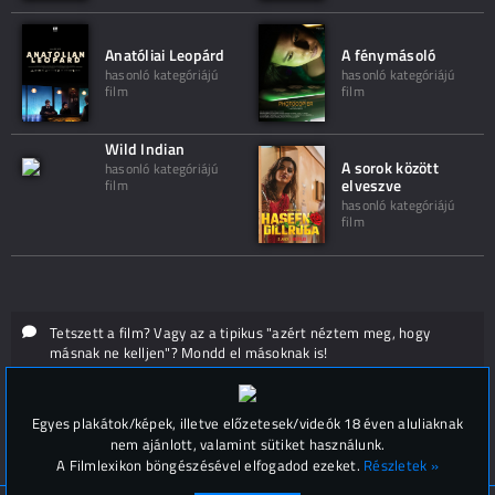
Anatóliai Leopárd
A fénymásoló
hasonló kategóriájú
hasonló kategóriájú
film
film
Wild Indian
A sorok között
hasonló kategóriájú
elveszve
film
hasonló kategóriájú
film
Tetszett a film? Vagy az a tipikus "azért néztem meg, hogy
másnak ne kelljen"? Mondd el másoknak is!
Hozzászólások (
0
)
Egyes plakátok/képek, illetve előzetesek/videók 18 éven aluliaknak
nem ajánlott, valamint sütiket használunk.
A Filmlexikon böngészésével elfogadod ezeket.
Részletek »