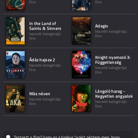
film
film
In the Land of
Adagio
Saints & Sinners
hasonló kategóriájú
hasonló kategóriájú
film
film
Knight nyomozó 3:
Ádáz hajsza 2
Függetlenség
hasonló kategóriájú
hasonló kategóriájú
film
film
Lángoló harag -
Más néven
Kegyetlen angyalok
hasonló kategóriájú
hasonló kategóriájú
film
film
Tetszett a film? Vagy az a tipikus "azért néztem meg, hogy