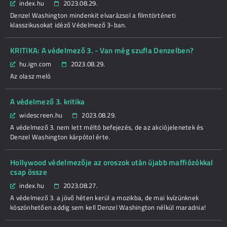
index.hu
2023.08.29.
Denzel Washington mindenkit elvarázsol a filmtörténeti
klasszikusokat idéző Védelmező 3-ban.
KRITIKA: A védelmező 3. - Van még szufla Denzelben?
hu.ign.com
2023.08.29.
Az olasz meló
A védelmező 3. kritika
widescreen.hu
2023.08.29.
A védelmező 3. nem lett méltó befejezés, de az akciójelenetek és
Denzel Washington kárpótol érte.
Hollywood védelmezője az oroszok után újabb maffiózókkal
csap össze
index.hu
2023.08.27.
A védelmező 3. a jövő héten kerül a mozikba, de mai kvízünknek
köszönhetően addig sem kell Denzel Washington nélkül maradnia!