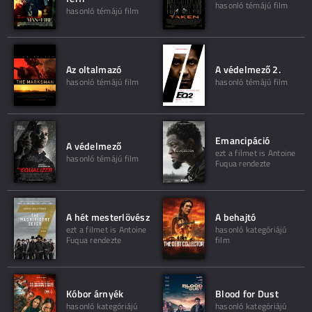
hasonló témájú film
hasonló témájú film
Az oltalmazó
A védelmező 2.
hasonló témájú film
hasonló témájú film
Emancipáció
A védelmező
ezt a filmet is Antoine
hasonló témájú film
Fuqua rendezte
A hét mesterlövész
A behajtó
ezt a filmet is Antoine
hasonló kategóriájú
Fuqua rendezte
film
Kóbor árnyék
Blood for Dust
hasonló kategóriájú
hasonló kategóriájú