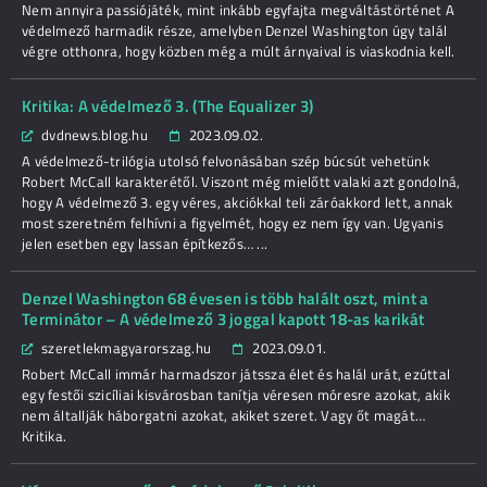
Nem annyira passiójáték, mint inkább egyfajta megváltástörténet A
védelmező harmadik része, amelyben Denzel Washington úgy talál
végre otthonra, hogy közben még a múlt árnyaival is viaskodnia kell.
Kritika: A védelmező 3. (The Equalizer 3)
dvdnews.blog.hu
2023.09.02.
A védelmező-trilógia utolsó felvonásában szép búcsút vehetünk
Robert McCall karakterétől. Viszont még mielőtt valaki azt gondolná,
hogy A védelmező 3. egy véres, akciókkal teli záróakkord lett, annak
most szeretném felhívni a figyelmét, hogy ez nem így van. Ugyanis
jelen esetben egy lassan építkezős… ...
Denzel Washington 68 évesen is több halált oszt, mint a
Terminátor – A védelmező 3 joggal kapott 18-as karikát
szeretlekmagyarorszag.hu
2023.09.01.
Robert McCall immár harmadszor játssza élet és halál urát, ezúttal
egy festői szicíliai kisvárosban tanítja véresen móresre azokat, akik
nem általlják háborgatni azokat, akiket szeret. Vagy őt magát…
Kritika.