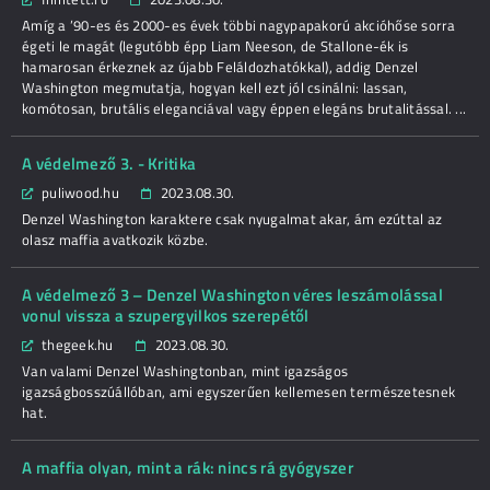
Amíg a ’90-es és 2000-es évek többi nagypapakorú akcióhőse sorra
égeti le magát (legutóbb épp Liam Neeson, de Stallone-ék is
hamarosan érkeznek az újabb Feláldozhatókkal), addig Denzel
Washington megmutatja, hogyan kell ezt jól csinálni: lassan,
komótosan, brutális eleganciával vagy éppen elegáns brutalitással. ...
A védelmező 3. - Kritika
puliwood.hu
2023.08.30.
Denzel Washington karaktere csak nyugalmat akar, ám ezúttal az
olasz maffia avatkozik közbe.
A védelmező 3 – Denzel Washington véres leszámolással
vonul vissza a szupergyilkos szerepétől
thegeek.hu
2023.08.30.
Van valami Denzel Washingtonban, mint igazságos
igazságbosszúállóban, ami egyszerűen kellemesen természetesnek
hat.
A maffia olyan, mint a rák: nincs rá gyógyszer