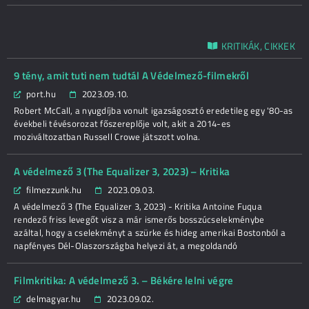
KRITIKÁK, CIKKEK
9 tény, amit tuti nem tudtál A Védelmező-filmekről
port.hu
2023.09.10.
Robert McCall, a nyugdíjba vonult igazságosztó eredetileg egy '80-as
évekbeli tévésorozat főszereplője volt, akit a 2014-es
moziváltozatban Russell Crowe játszott volna.
A védelmező 3 (The Equalizer 3, 2023) – Kritika
filmezzunk.hu
2023.09.03.
A védelmező 3 (The Equalizer 3, 2023) - Kritika Antoine Fuqua
rendező friss levegőt visz a már ismerős bosszúcselekménybe
azáltal, hogy a cselekményt a szürke és hideg amerikai Bostonból a
napfényes Dél-Olaszországba helyezi át, a megoldandó
Filmkritika: A védelmező 3. – Békére lelni végre
delmagyar.hu
2023.09.02.