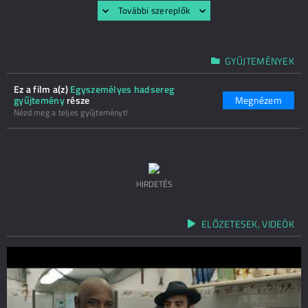
További szereplők
GYŰJTEMÉNYEK
Ez a film a(z)
Egyszemélyes hadsereg
gyűjtemény
része
Megnézem
Nézd meg a teljes gyűjteményt!
HIRDETÉS
ELŐZETESEK, VIDEÓK