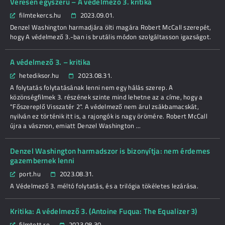
Véresen egyszerű – A védelmező 3. kritika
filmtekercs.hu
2023.09.01.
Denzel Washington harmadjára ölti magára Robert McCall szerepét,
hogy A védelmező 3.-ban is brutális módon szolgáltasson igazságot.
A védelmező 3. – kritika
hetediksor.hu
2023.08.31.
A folytatás folytatásának lenni nem egy hálás szerep. A
közönségfilmek 3. részének szinte mind lehetne az a címe, hogy a
"Főszereplő Visszatér 2". A védelmező nem árul zsákbamacskát,
nyilván ez történik itt is, a rajongók is nagy örömére. Robert McCall
újra a vásznon, emiatt Denzel Washington ...
Denzel Washington harmadszor is bizonyítja: nem érdemes
gazembernek lenni
port.hu
2023.08.31.
A Védelmező 3. méltó folytatás, és a trilógia tökéletes lezárása.
Kritika: A védelmező 3. (Antoine Fuqua: The Equalizer 3)
filmtett.ro
2023.08.30.