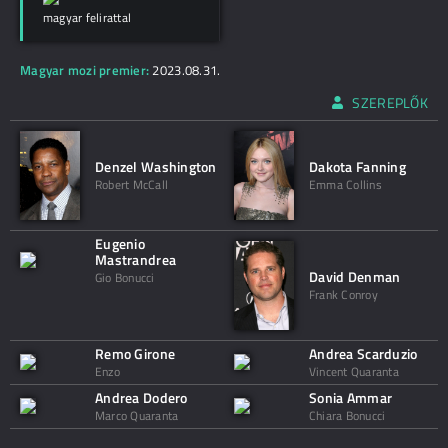
magyar felirattal
Magyar mozi premier:
2023.08.31.
SZEREPLŐK
Denzel Washington
Dakota Fanning
Robert McCall
Emma Collins
Eugenio
Mastrandrea
David Denman
Gio Bonucci
Frank Conroy
Remo Girone
Andrea Scarduzio
Enzo
Vincent Quaranta
Andrea Dodero
Sonia Ammar
Marco Quaranta
Chiara Bonucci