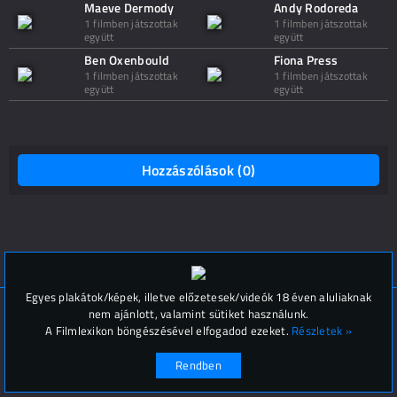
Maeve Dermody
Andy Rodoreda
1 filmben játszottak
1 filmben játszottak
együtt
együtt
Ben Oxenbould
Fiona Press
1 filmben játszottak
1 filmben játszottak
együtt
együtt
Hozzászólások (
0
)
Egyes plakátok/képek, illetve előzetesek/videók 18 éven aluliaknak
© Filmlexikon 2019-2026
Kapcsolat, impresszum
nem ajánlott, valamint sütiket használunk.
Értesítési beállítások
A Filmlexikon böngészésével elfogadod ezeket.
Részletek »
Rendben