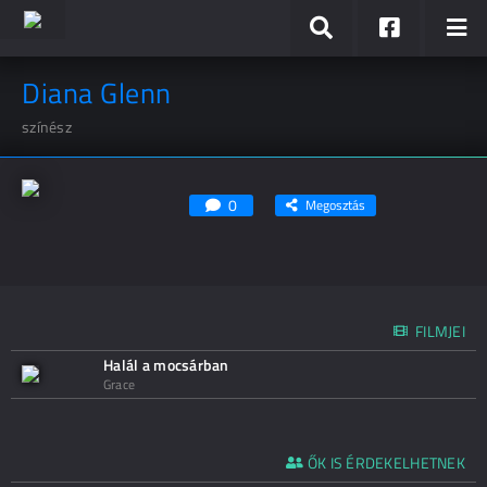
Diana Glenn
színész
0
Megosztás
FILMJEI
Halál a mocsárban
Grace
ŐK IS ÉRDEKELHETNEK