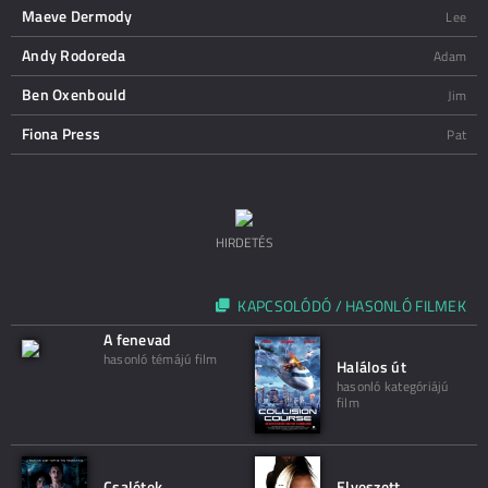
Maeve Dermody
Lee
Andy Rodoreda
Adam
Ben Oxenbould
Jim
Fiona Press
Pat
HIRDETÉS
KAPCSOLÓDÓ / HASONLÓ FILMEK
A fenevad
hasonló témájú film
Halálos út
hasonló kategóriájú
film
Csalétek
Elveszett