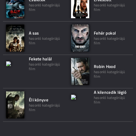
hasonló kategóriájú
hasonló kategóriájú
film
film
A sas
Fehér pokol
hasonló kategóriájú
hasonló kategóriájú
film
film
Fekete halál
hasonló kategóriájú
Robin Hood
film
hasonló kategóriájú
film
A kilencedik légió
hasonló kategóriájú
Éli könyve
film
hasonló kategóriájú
film