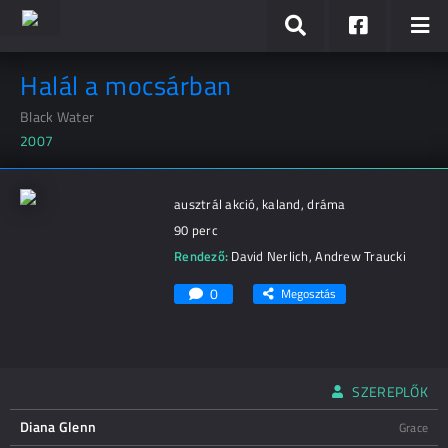
Halál a mocsárban
Black Water
2007
ausztrál akció, kaland, dráma
90 perc
Rendező:
David Nerlich
,
Andrew Traucki
0
Megosztás
SZEREPLŐK
Diana Glenn
Grace