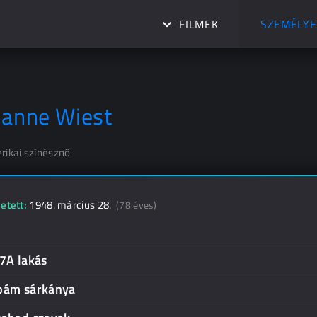
FILMEK
SZEMÉLYE
ianne Wiest
rikai színésznő
etett:
1948. március 28.
(78 éves)
7A lakás
pám sárkánya