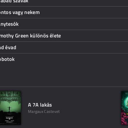
zabad szavak
ontos vagy nekem
ánytesók
imothy Green különös élete
ad évad
obotok
A 7A lakás
Margaux Castevet