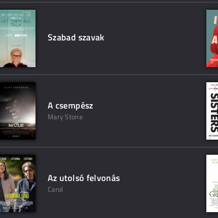
Szabad szavak
A csempész
Mary Stone
Az utolsó felvonás
Carol