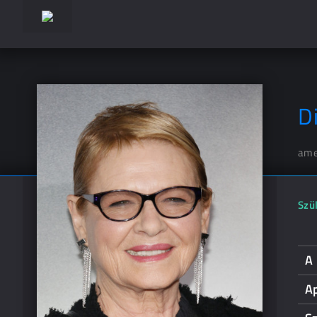
D
ame
Szül
A 
A