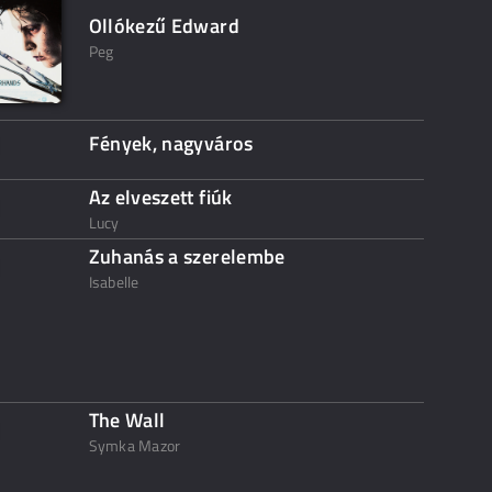
Ollókezű Edward
Peg
Fények, nagyváros
Az elveszett fiúk
Lucy
Zuhanás a szerelembe
Isabelle
The Wall
Symka Mazor