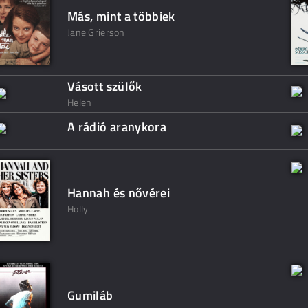
Más, mint a többiek
Jane Grierson
Vásott szülők
Helen
A rádió aranykora
Hannah és nővérei
Holly
Gumiláb