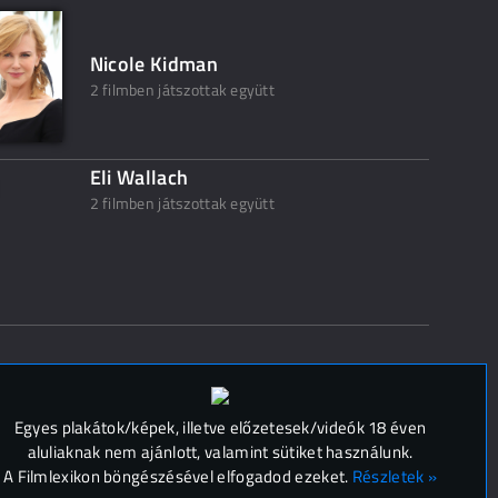
Nicole Kidman
2 filmben játszottak együtt
Eli Wallach
2 filmben játszottak együtt
 (
0
)
Egyes plakátok/képek, illetve előzetesek/videók 18 éven
aluliaknak nem ajánlott, valamint sütiket használunk.
A Filmlexikon böngészésével elfogadod ezeket.
Részletek »