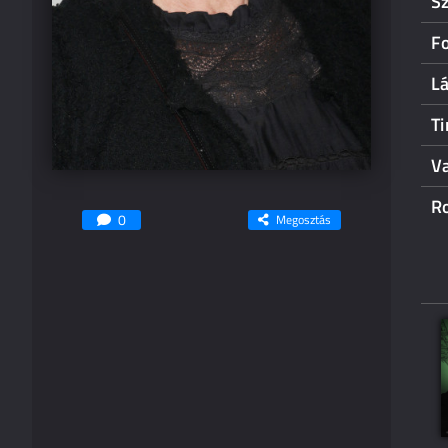
S
F
L
T
V
R
0
Megosztás