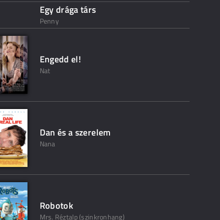
Egy drága társ
Penny
Engedd el!
Nat
Dan és a szerelem
Nana
Robotok
Mrs. Réztalp (szinkronhang)